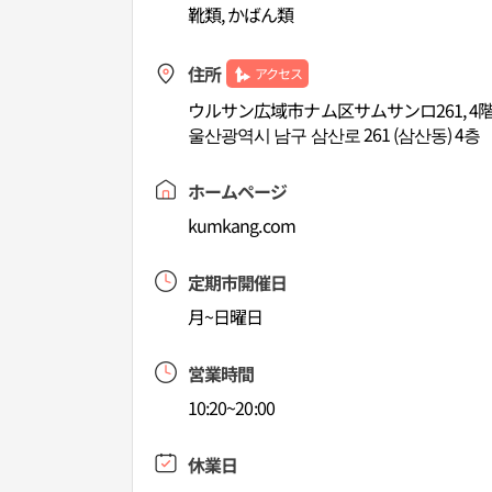
靴類, かばん類
住所
アクセス
ウルサン広域市ナム区サムサンロ261, 4
울산광역시 남구 삼산로 261 (삼산동) 4층
ホームページ
kumkang.com
定期市開催日
月~日曜日
営業時間
10:20~20:00
休業日