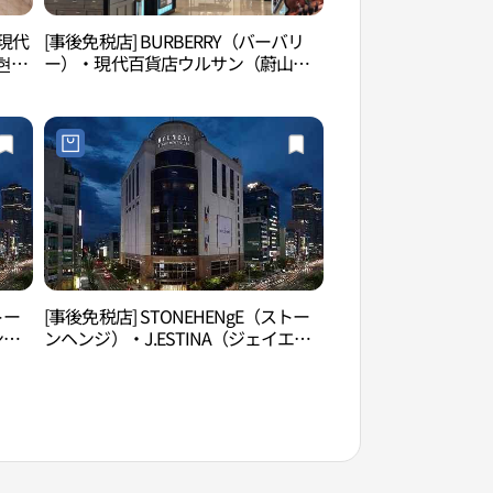
・現代
[事後免税店] BURBERRY（バーバリ
蔚山ロッテグランド
현대
ー）・現代百貨店ウルサン（蔚山）
롯데 그랜드 휠）
店(버버리 현대백화점 울산점)
トー
[事後免税店] STONEHENgE（ストー
蔚山市立美術館（울
ン
ンヘンジ）・J.ESTINA（ジェイエス
 울산
ティナ）・現代百貨店ウルサン（蔚
山）店(스톤헨지제이에스티나 현대백
화점 울산점)