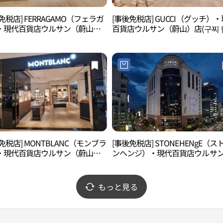
免税店] FERRAGAMO（フェラガ
[事後免税店] GUCCI（グッチ）
・現代百貨店ウルサン（蔚山）
百貨店ウルサン（蔚山）店(구찌 
라가모 현대백화점 울산점)
백화점 울산점)
免税店] MONTBLANC（モンブラ
[事後免税店] STONEHENgE（ス
・現代百貨店ウルサン（蔚山）
ンヘンジ）・現代百貨店ウルサ
블랑 현대백화점 울산점)
（蔚山）店(스톤헨지 현대백화점
점)
もっと見る