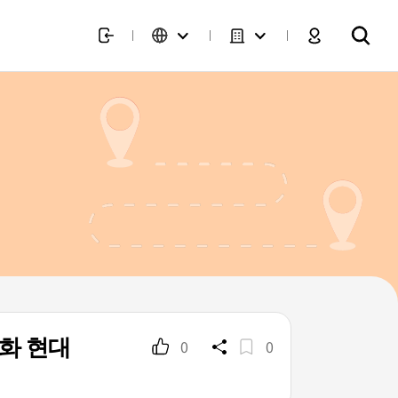
화 현대
0
0