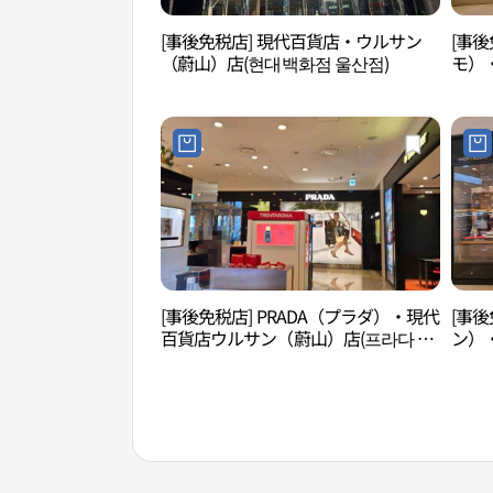
[事後免税店] 現代百貨店・ウルサン
[事後
（蔚山）店(현대백화점 울산점)
モ）
店(페
[事後免税店] PRADA（プラダ）・現代
[事後
百貨店ウルサン（蔚山）店(프라다 현
ン）
대백화점 울산점)
店(몽