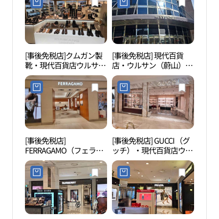
[事後免税店]クムガン製
[事後免税店] 現代百貨
蔚山
靴・現代百貨店ウルサン
店・ウルサン（蔚山）店
ール（
（蔚山）店(금강제화 현
(현대백화점 울산점)
휠）
대백화점 울산점)
[事後免税店]
[事後免税店] GUCCI（グ
蔚山
FERRAGAMO（フェラガ
ッチ）・現代百貨店ウル
문화
モ）・現代百貨店ウルサ
サン（蔚山）店(구찌 현
ン（蔚山）店(페라가모
대백화점 울산점)
현대백화점 울산점)