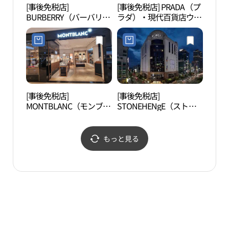
[事後免税店]
[事後免税店] PRADA（プ
蔚山
BURBERRY（バーバリ
ラダ）・現代百貨店ウル
립미
ー）・現代百貨店ウルサ
サン（蔚山）店(프라다
ン（蔚山）店(버버리 현
현대백화점 울산점)
대백화점 울산점)
[事後免税店]
[事後免税店]
蔚山
MONTBLANC（モンブラ
STONEHENgE（ストー
관）
ン）・現代百貨店ウルサ
ンヘンジ）・
ン（蔚山）店(몽블랑 현
J.ESTINA（ジェイエステ
대백화점 울산점)
ィナ）・現代百貨店ウル
もっと見る
サン（蔚山）店(스톤헨
지제이에스티나 현대백
화점 울산점)