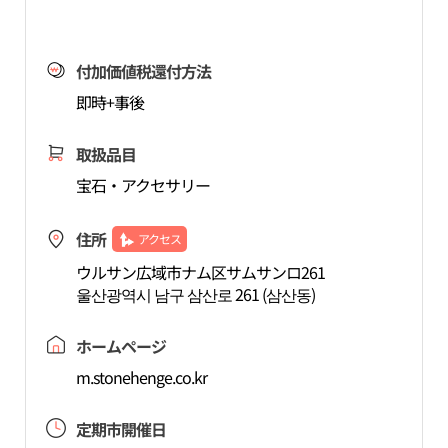
付加価値税還付方法
即時+事後
取扱品目
宝石・アクセサリー
住所
アクセス
ウルサン広域市ナム区サムサンロ261
울산광역시 남구 삼산로 261 (삼산동)
ホームページ
m.stonehenge.co.kr
定期市開催日