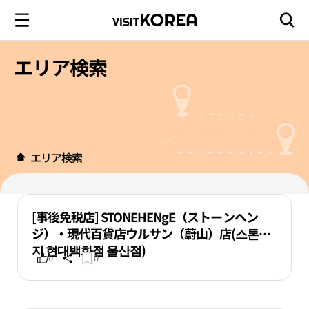
エリア検索
エリア検索
[事後免税店] STONEHENgE（ストーンヘン
ジ）・現代百貨店ウルサン（蔚山）店(스톤헨
지 현대백화점 울산점)
0
0