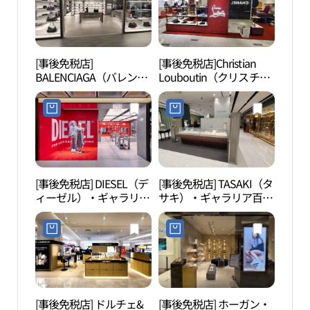
[事後免税店]
[事後免税店]Christian
狎鴎
BALENCIAGA（バレンシ
Louboutin（クリスチャ
정 로
アガ）・ギャラリア百貨
ンルブタン）・ギャラリ
店名品館WEST店(발렌시
ア百貨店名品館WEST店
아가 남성 갤러리아백화
(크리스찬루부탱 갤러리
점 명품관 WEST점)
아백화점 명품관 WEST
점)
[事後免税店] DIESEL（デ
[事後免税店] TASAKI（タ
ヒャン
ィーゼル）・ギャラリア
サキ）・ギャラリア百貨
百貨店名品館WEST店(디
店名品館WEST店(타사키
젤 갤러리아백화점 명품
갤러리아백화점 명품관
관 WEST점)
WEST점)
[事後免税店] ドルチェ&
[事後免税店] ホーガン・
湖林