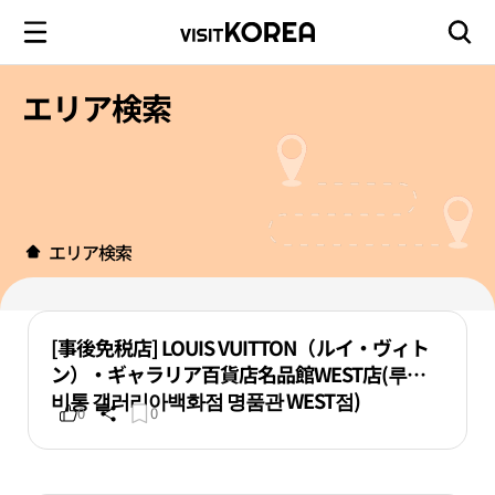
エリア検索
エリア検索
[事後免税店] LOUIS VUITTON（ルイ・ヴィト
ン）・ギャラリア百貨店名品館WEST店(루이
비통 갤러리아백화점 명품관 WEST점)
0
0