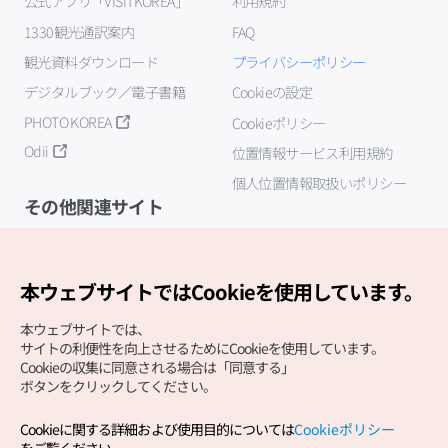
公式アプリ「VISITKOREA」
利用規約
1330観光通訳案内
FAQ
観光資料ダウンロード
プライバシーポリシー
デジタルブック／電子書籍
Cookieの設定
PHOTO KOREA
Cookieポリシー
Odii
位置情報サービス利用規約
個人位置情報取扱いポリシー
その他関連サイト
韓国観光公社
K-MICE
本ウェブサイトではCookieを使用しています。
本ウェブサイトでは、
サイトの利便性を向上させるためにCookieを使用しています。
Cookieの収集に同意される場合は「同意する」
ボタンをクリックしてください。
Cookieに関する詳細および使用目的については
Cookieポリシー
Copyright (c) Korea Tourism Organization All Rights