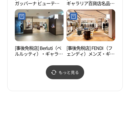
ガッバーナ ビューテ
ギャラリア百貨店名品館
林博
ィ・ギャラリア百貨店名
WEST店(호간 갤러리아백
림아
品館WEST店(돌체앤가바
화점 명품관 WEST점)
신사
나뷰티 갤러리아백화점
명품관 WEST점)
[事後免税店] Berluti（ベ
[事後免税店] FENDI（フ
コリ
ルルッティ）・ギャラリ
ェンディ）メンズ・ギャ
리아
ア百貨店名品館WEST店
ラリア百貨店名品館
(벨루티 갤러리아백화점
WEST店(펜디남성 갤러리
명품관 WEST점)
아백화점 명품관 WEST
もっと見る
점)