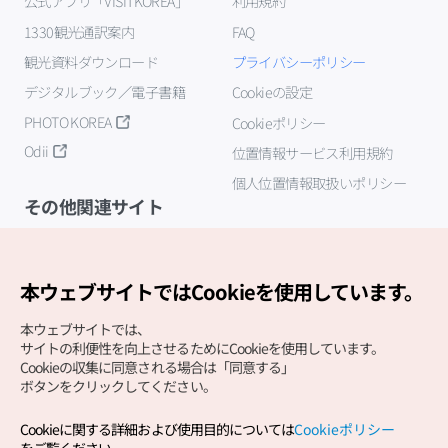
公式アプリ「VISITKOREA」
利用規約
1330観光通訳案内
FAQ
観光資料ダウンロード
プライバシーポリシー
デジタルブック／電子書籍
Cookieの設定
PHOTO KOREA
Cookieポリシー
Odii
位置情報サービス利用規約
個人位置情報取扱いポリシー
その他関連サイト
韓国観光公社
K-MICE
本ウェブサイトではCookieを使用しています。
本ウェブサイトでは、
サイトの利便性を向上させるためにCookieを使用しています。
Cookieの収集に同意される場合は「同意する」
ボタンをクリックしてください。
Cookieに関する詳細および使用目的については
Cookieポリシー
Copyright (c) Korea Tourism Organization All Rights