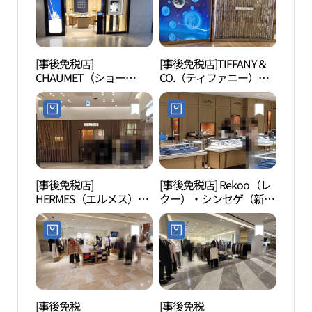
[事後免税店]
[事後免税店]TIFFANY＆
マー
CHAUMET（ショー
CO.（ティファニー）・
（마르
メ）・シンセゲ（新世
新世界百貨店カンナム
界）百貨店カンナム（江
（江南）店(티파니앤코
南）店(쇼메 신세계백화
신세계백화점 강남점)
점 강남점)
[事後免税店]
[事後免税店] Rekoo（レ
国立
HERMES（エルメス）・
クー）・シンセゲ（新世
앙도
シンセゲ（新世界）百貨
界）百貨店カンナム（江
店カンナム（江南）店
南）店(레쿠 신세계백화
(에르메스 신세계백화점
점 강남점)
강남점)
[事後免税
[事後免税
セビ