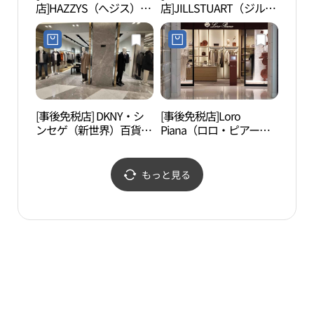
店]HAZZYS（へジス）レ
店]JILLSTUART（ジルス
ーディス・新世界百貨店
チュアート）ニューヨー
カンナム（江南）店(헤
ク・新世界百貨店カンナ
지스레이디스 신세계백
ム（江南）店(질스튜어
화점 강남점)
트뉴욕 신세계백화점 강
남점)
[事後免税店] DKNY・シ
[事後免税店]Loro
盤浦
ンセゲ（新世界）百貨店
Piana（ロロ・ピアー
공원
カンナム（江南）店
ナ）・新世界百貨店カン
(DKNY 신세계백화점 강
ナム（江南）店(로로피
남점)
아나 여성 신세계백화점
もっと見る
강남점)