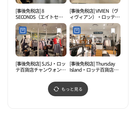
[事後免税店] 8
[事後免税店] VIVIEN（ヴ
CEC
SECONDS（エイトセカ
ィヴィアン）・ロッテチ
ンセン
ンズ）・ロッテチ百貨店
百貨店ヤングプラザャン
컨벤
ヤングプラザャンウォン
ウォン（昌原）店 (비비
（昌原）店 (에잇세컨즈
안스타킹 롯데백화점영
롯데백화점영플라자 창
플라자 창원점)
원점)
[事後免税店] SJSJ・ロッ
[事後免税店] Thursday
安民
テ百貨店チャンウォン
Island・ロッテ百貨店チ
（昌原）店(SJSJ 롯데백
ャンウォン（昌原）店
화점 창원점)
(써스데이아일랜드 롯데
백화점 창원점)
もっと見る