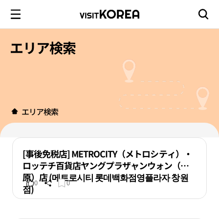
エリア検索
エリア検索
[事後免税店] METROCITY（メトロシティ）・
ロッテチ百貨店ヤングプラザャンウォン（昌
原）店 (메트로시티 롯데백화점영플라자 창원
0
0
점)