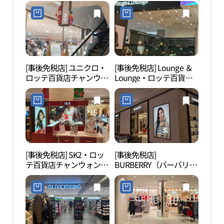
[事後免税店] ユニクロ・
[事後免税店] Lounge ＆
慶南
ロッテ百貨店チャンウォ
Lounge・ロッテ百貨店
립미
ン（昌原）店(유니클로
チャンウォン（昌原）店
롯데백화점 창원점)
(루즈앤라운지 롯데백화
점 창원점)
[事後免税店] SK2・ロッ
[事後免税店]
昌原
テ百貨店チャンウォン
BURBERRY（バーバリ
（昌原）店(SK2 롯데백
ー）・ロッテチ百貨店ヤ
화점 창원점)
ングプラザャンウォン
（昌原）店 (버버리 롯데
백화점영플라자 창원점)