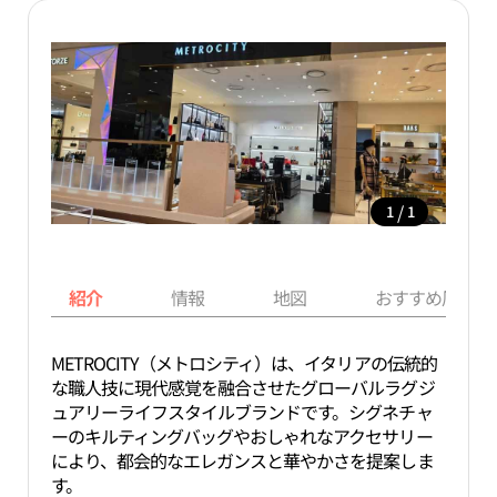
/
1
1
紹介
情報
地図
おすすめ周辺ス
METROCITY（メトロシティ）は、イタリアの伝統的
な職人技に現代感覚を融合させたグローバルラグジ
ュアリーライフスタイルブランドです。シグネチャ
ーのキルティングバッグやおしゃれなアクセサリー
により、都会的なエレガンスと華やかさを提案しま
す。