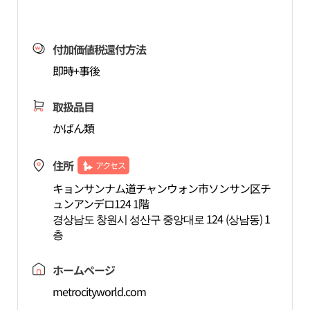
付加価値税還付方法
即時+事後
取扱品目
かばん類
住所
アクセス
キョンサンナム道チャンウォン市ソンサン区チ
ュンアンデロ124 1階
경상남도 창원시 성산구 중앙대로 124 (상남동) 1
층
ホームページ
metrocityworld.com