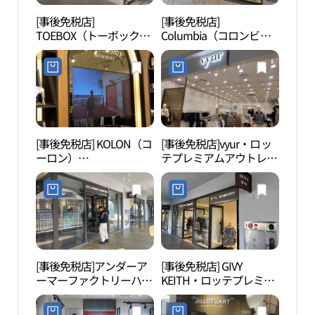
[事後免税店]
[事後免税店]
ロッ
TOEBOX（トーボック
Columbia（コロンビ
チャ
ス）コリア・ロッテプレ
ア）・ロッテプレミアム
어드벤
ミアムアウトレットトン
アウトレットトンブサン
ブサン（東釜山）店(토
（東釜山）店(컬럼비아
박스 롯데프리미엄아울
롯데프리미엄아울렛 동
렛 동부산점)
부산점)
[事後免税店] KOLON（コ
[事後免税店]vyur・ロッ
海東
ーロン）
テプレミアムアウトレッ
사）
CAMBRIDGE（ケンブリ
トトンブサン（東釜山）
ッジ）・ロッテプレミア
店(뷰어 롯데프리미엄아
ムアウトレットトンブサ
울렛 동부산점)
ン（東釜山）店(캠브리
지 롯데프리미엄아울렛
동부산점)
[事後免税店]アンダーア
[事後免税店] GIVY
オシ
ーマーファクトリーハウ
KEITH・ロッテプレミア
시리
ス・ロッテプレミアムア
ムアウトレットトンブサ
ウトレットトンブサン
ン（東釜山）店(기비키