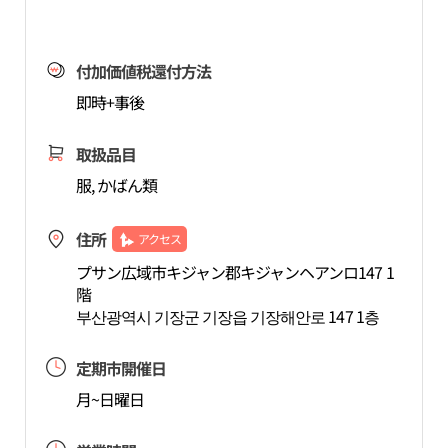
付加価値税還付方法
即時+事後
取扱品目
服, かばん類
住所
アクセス
プサン広域市キジャン郡キジャンヘアンロ147 1
階
부산광역시 기장군 기장읍 기장해안로 147 1층
定期市開催日
月~日曜日