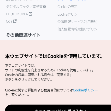
デジタルブック／電子書籍
Cookieの設定
PHOTO KOREA
Cookieポリシー
Odii
位置情報サービス利用規約
個人位置情報取扱いポリシー
その他関連サイト
韓国観光公社
K-MICE
本ウェブサイトではCookieを使用しています。
本ウェブサイトでは、
サイトの利便性を向上させるためにCookieを使用しています。
Cookieの収集に同意される場合は「同意する」
ボタンをクリックしてください。
Cookieに関する詳細および使用目的については
Cookieポリシー
Copyright (c) Korea Tourism Organization All Rights
をご覧ください。
Reserved.
サイトエラー報告
公式メール
japanese@knto.or.kr