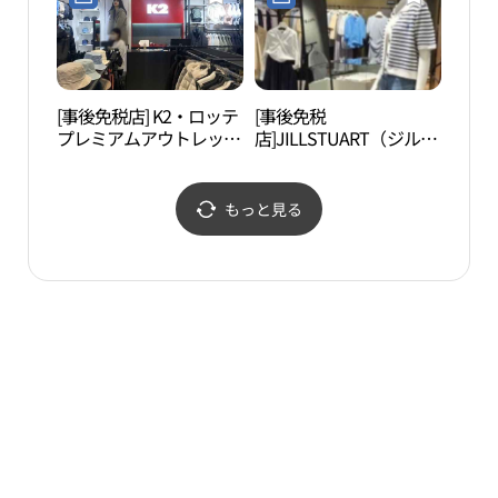
（東釜山）店(언더아머
이스 롯데프리미엄아울
팩토리 하우스 롯데프리
렛 동부산점)
미엄아울렛 동부산점)
[事後免税店] K2・ロッテ
[事後免税
青沙
プレミアムアウトレット
店]JILLSTUART（ジルス
（청
トンブサン（東釜山）店
チュアート）・ロッテプ
대）
(K2 롯데프리미엄아울렛
レミアムアウトレットト
동부산점)
ンブサン（東釜山）店
もっと見る
(질스튜어트 롯데프리미
엄아울렛 동부산점)