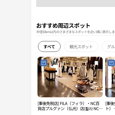
おすすめ周辺スポット
半径50km以内のさまざまなスポットを近い順に表示しま
すべて
観光スポット
グル
[事後免税店] FILA（フィラ）・NC百
[事後
貨店プルグァン（仏光）店(휠라 NC백
ト）
화점 불광점)
店(데