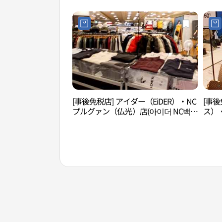
[事後免税店] アイダー（EiDER）・NC
[事後
プルグァン（仏光）店(아이더 NC백화
ス）
점 불광점)
店(엘