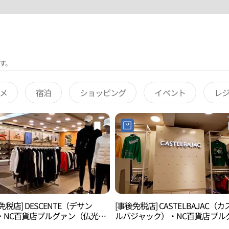
す。
メ
宿泊
ショッピング
イベント
レ
免税店] DESCENTE（デサン
[事後免税店] CASTELBAJAC（カ
・NC百貨店プルグァン（仏光）
ルバジャック）・NC百貨店プル
상트 NC백화점 불광점)
ン（仏光）店(까스텔바작 NC백