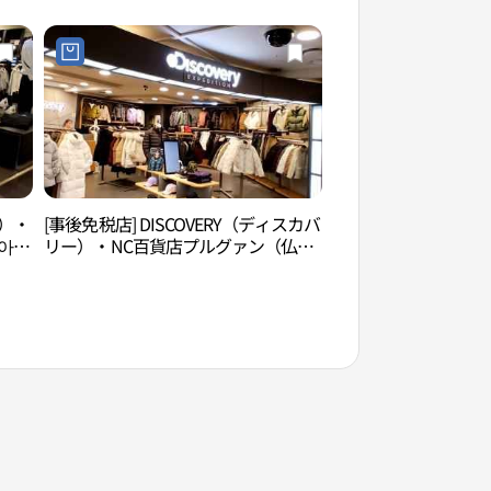
점 불광점)
ス）・
[事後免税店] DISCOVERY（ディスカバ
津寛寺（ソウル）（
아디
リー）・NC百貨店プルグァン（仏
울））
光）店(디스커버리 NC백화점 불광점)