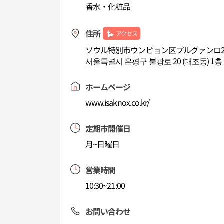
香水・化粧品
住所
アクセス
ソウル特別市ウンピョン区プルグァンロ20
서울특별시 은평구 불광로 20 (대조동) 1층
ホームページ
www.isaknox.co.kr/
定期市開催日
月~日曜日
営業時間
10:30~21:00
お問い合わせ