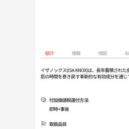
紹介
情報
地図
イザノックス(ISA KNOX)は、長年蓄
肌の時間を巻き戻す革新的な有効成分を通じ
付加価値税還付方法
即時+事後
取扱品目