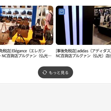
불광점)
免税店] Elégance（エレガン
[事後免税店] adidas（アディダ
・NC百貨店プルグァン（仏光）
NC百貨店プルグァン（仏光）店(
레강스 NC백화점 불광점)
다스 NC백화점 불광점)
もっと見る