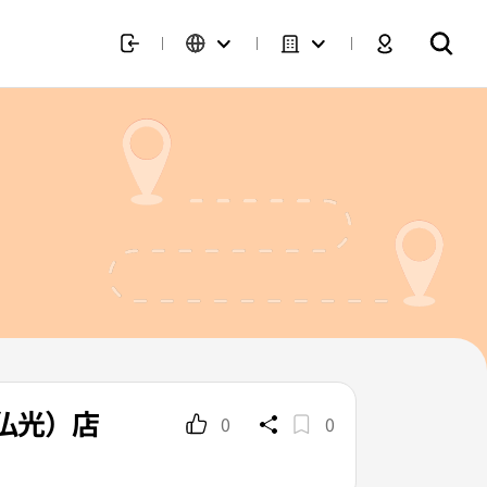
（仏光）店
0
0