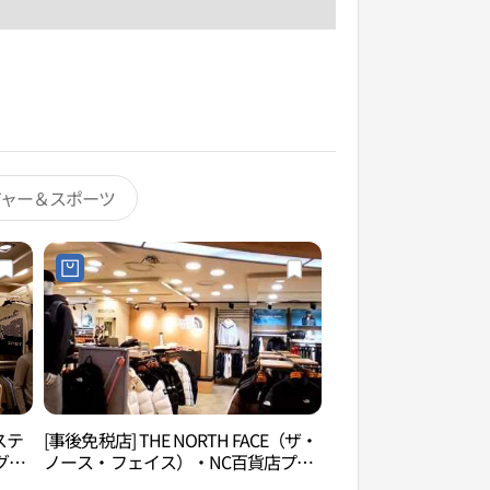
ジャー＆スポーツ
ステ
[事後免税店] THE NORTH FACE（ザ・
サビナ美術館（사비
グァ
ノース・フェイス）・NC百貨店プル
화점
グァン（仏光）店(노스페이스 NC백화