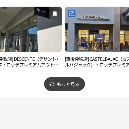
)
김해점)
免税店] DESCENTE（デサント）
[事後免税店] CASTELBAJAC（カ
フ・ロッテプレミアムアウトレ
ルバジャック）・ロッテプレミ
キムヘ（金海）店(데상트골프 롯
アウトレットキムヘ（金海）店(
리미엄아울렛 김해점)
텔바작 롯데프리미엄아울렛 김해점
もっと見る