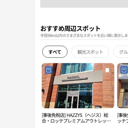
おすすめ周辺スポット
半径50km以内のさまざまなスポットを近い順に表示しま
すべて
観光スポット
グル
[事後免税店] HAZZYS（へジス）総
[事後
合・ロッテプレミアムアウトレット
ッテ
キムヘ（金海）店(헤지스 롯데프리미
（金