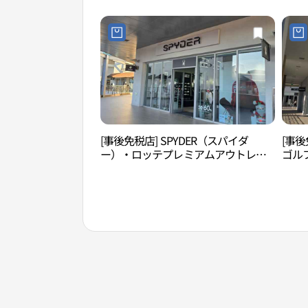
엄아울렛 김해점)
김해점
[事後免税店] SPYDER（スパイダ
[事後
ー）・ロッテプレミアムアウトレッ
ゴル
トキムヘ（金海）店(스파이더 롯데프
ット
리미엄아울렛 김해점)
데프