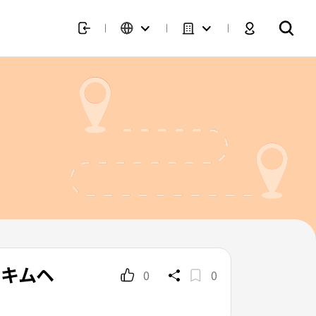
トキムヘ
0
0