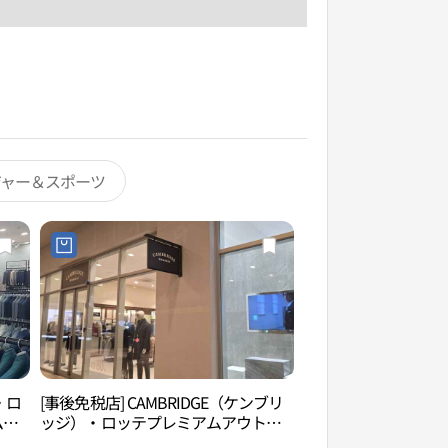
ジャー＆スポーツ
・ロ
[事後免税店] CAMBRIDGE（ケンブリ
金海ロッテウォータ
ムヘ
ッジ）・ロッテプレミアムアウトレ
롯데워터파크）
울렛
ットキムヘ（金海）店(캠브리지 롯데