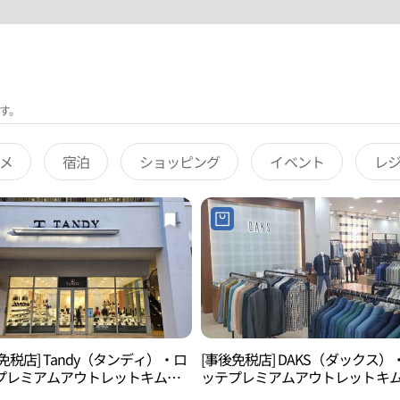
す。
メ
宿泊
ショッピング
イベント
レ
免税店] Tandy（タンディ）・ロ
[事後免税店] DAKS（ダックス）
プレミアムアウトレットキムヘ
ッテプレミアムアウトレットキ
海）店(탠디 롯데프리미엄아울렛
（金海）店(닥스 롯데프리미엄아