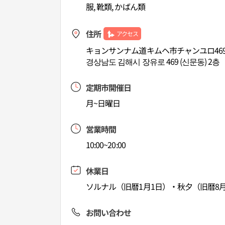
服, 靴類, かばん類
住所
アクセス
キョンサンナム道キムヘ市チャンユロ469
경상남도 김해시 장유로 469 (신문동) 2층
定期市開催日
月~日曜日
営業時間
10:00~20:00
休業日
ソルナル（旧暦1月1日）・秋夕（旧暦8月
お問い合わせ