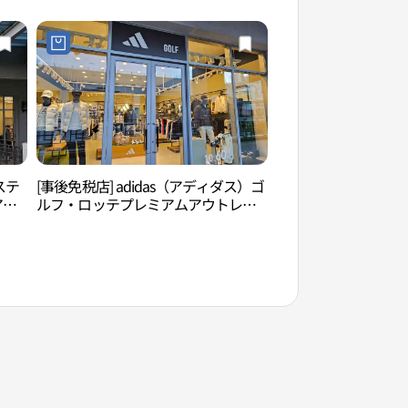
프리미엄아울렛 김해점)
ステ
[事後免税店] adidas（アディダス）ゴ
首陵園（수릉원）
アム
ルフ・ロッテプレミアムアウトレッ
까스
トキムヘ（金海）店(아디다스골프 롯
)
데프리미엄아울렛 김해점)