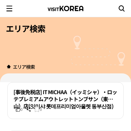
エリア検索
エリア検索
[事後免税店] IT MICHAA（イッミシャ）・ロッ
テプレミアムアウトレットトンブサン（東釜
山）店(잇미샤 롯데프리미엄아울렛 동부산점)
0
0