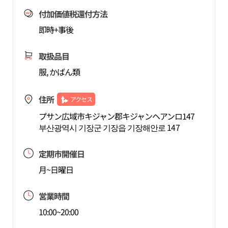
付加価値税還付方法
即時+事後
取扱品目
服, かばん類
住所
アクセス
プサン広域市キジャン郡キジャンヘアンロ147
부산광역시 기장군 기장읍 기장해안로 147
定期市開催日
月~日曜日
営業時間
10:00~20:00