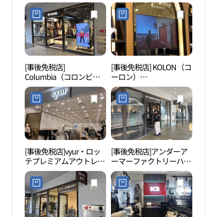
ス）コリア・ロッテプレ
テプレミアムアウトレッ
어드벤
ミアムアウトレットトン
トトンブサン（東釜山）
ブサン（東釜山）店(토
店(시리즈 롯데프리미엄
박스 롯데프리미엄아울
아울렛 동부산점)
렛 동부산점)
[事後免税店]
[事後免税店] KOLON（コ
海東
Columbia（コロンビ
ーロン）
사）
ア）・ロッテプレミアム
CAMBRIDGE（ケンブリ
アウトレットトンブサン
ッジ）・ロッテプレミア
（東釜山）店(컬럼비아
ムアウトレットトンブサ
롯데프리미엄아울렛 동
ン（東釜山）店(캠브리
부산점)
지 롯데프리미엄아울렛
동부산점)
[事後免税店]vyur・ロッ
[事後免税店]アンダーア
オシ
テプレミアムアウトレッ
ーマーファクトリーハウ
시리
トトンブサン（東釜山）
ス・ロッテプレミアムア
店(뷰어 롯데프리미엄아
ウトレットトンブサン
울렛 동부산점)
（東釜山）店(언더아머
팩토리 하우스 롯데프리
미엄아울렛 동부산점)