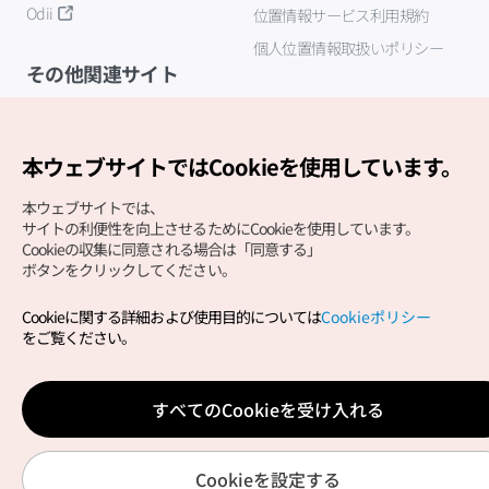
Odii
位置情報サービス利用規約
個人位置情報取扱いポリシー
その他関連サイト
韓国観光公社
K-MICE
本ウェブサイトではCookieを使用しています。
本ウェブサイトでは、
サイトの利便性を向上させるためにCookieを使用しています。
Cookieの収集に同意される場合は「同意する」
ボタンをクリックしてください。
Cookieに関する詳細および使用目的については
Cookieポリシー
Copyright (c) Korea Tourism Organization All Rights
をご覧ください。
Reserved.
サイトエラー報告
公式メール
japanese@knto.or.kr
すべてのCookieを受け入れる
Cookieを設定する