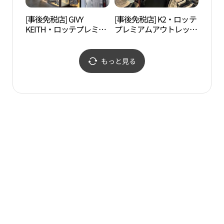
[事後免税店] GIVY
[事後免税店] K2・ロッテ
青沙
KEITH・ロッテプレミア
プレミアムアウトレット
（청
ムアウトレットトンブサ
トンブサン（東釜山）店
대）
ン（東釜山）店(기비키
(K2 롯데프리미엄아울렛
이스 롯데프리미엄아울
동부산점)
もっと見る
렛 동부산점)