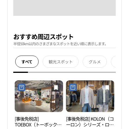
おすすめ周辺スポット
半径50km以内のさまざまなスポットを近い順に表示します。
すべて
観光スポット
グルメ
宿泊
[事後免税店]
[事後免税店] KOLON（コ
ロッ
TOEBOX（トーボック
ーロン）シリーズ・ロッ
チャ