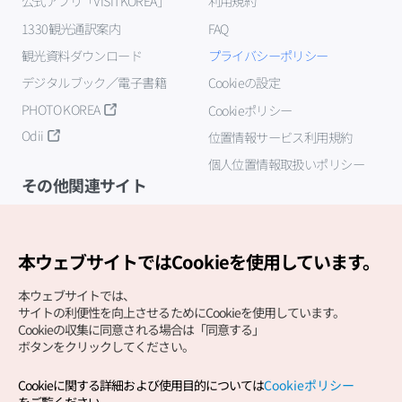
公式アプリ「VISITKOREA」
利用規約
1330観光通訳案内
FAQ
観光資料ダウンロード
プライバシーポリシー
デジタルブック／電子書籍
Cookieの設定
PHOTO KOREA
Cookieポリシー
Odii
位置情報サービス利用規約
個人位置情報取扱いポリシー
その他関連サイト
韓国観光公社
K-MICE
本ウェブサイトではCookieを使用しています。
本ウェブサイトでは、
サイトの利便性を向上させるためにCookieを使用しています。
Cookieの収集に同意される場合は「同意する」
ボタンをクリックしてください。
Cookieに関する詳細および使用目的については
Cookieポリシー
Copyright (c) Korea Tourism Organization All Rights