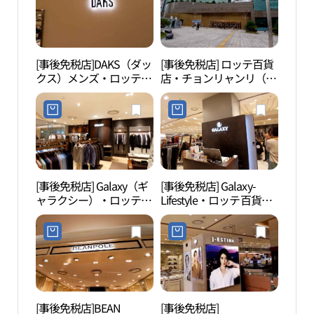
[事後免税店]DAKS（ダッ
[事後免税店] ロッテ百貨
五味
クス）メンズ・ロッテ百
店・チョンリャンリ（清
리연
貨店チョンニャンニ（清
凉里）店(롯데백화점 청
凉里）店(닥스남성 롯데
량리점)
백화점 청량리점)
[事後免税店] Galaxy（ギ
[事後免税店] Galaxy-
ソウ
ャラクシー）・ロッテ百
Lifestyle・ロッテ百貨店
妃）
貨店チョンリャンリ（清
チョンリャンリ（清凉
（서
凉里）店(갤럭시 롯데백
里）店(갤럭시라이프스
귀비
화점 청량리점)
타일 롯데백화점 청량리
진）
점)
[事後免税店]BEAN
[事後免税店]
洪陵