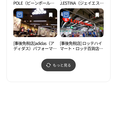
POLE（ビーンポール）
J.ESTINA（ジェイエステ
원）
レーディス・ロッテ百貨
ィナ）・ロッテ百貨店チ
店チョンニャンニ（清凉
ョンリャンリ（清凉里）
里）店(빈폴레이디스 롯
店(제이에스티나 롯데백
데백화점 청량리점)
화점 청량리점)
[事後免税店]adidas（ア
[事後免税店] ロッテハイ
龍踏
ディダス）パフォーマン
マート・ロッテ百貨店チ
교）
ス・ロッテ百貨店チョン
ョンリャンリ（清凉里）
ニャンニ（清凉里）店
店(롯데하이마트 롯데백
(아디다스 퍼포먼스 롯데
화점 청량리점)
もっと見る
백화점 청량리점)