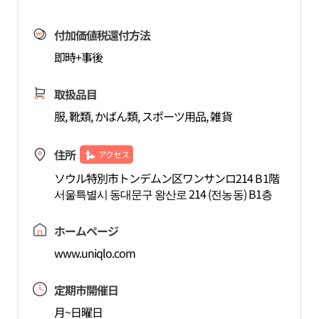
付加価値税還付方法
即時+事後
取扱品目
服, 靴類, かばん類, スポーツ用品, 雑貨
住所
アクセス
ソウル特別市トンデムン区ワンサンロ214 B1階
서울특별시 동대문구 왕산로 214 (전농동) B1층
ホームページ
www.uniqlo.com
定期市開催日
月~日曜日