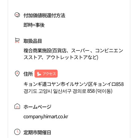
付加価値税還付方法
即時+事後
取扱品目
複合商業施設(百貨店、スーパー 、コンビニエン
スストア、アウトレットストアなど)
住所
アクセス
キョンギ道コヤン市イルサンソ区キョンイロ858
경기도 고양시 일산서구 경의로 858 (덕이동)
ホームページ
company.himart.co.kr
定期市開催日