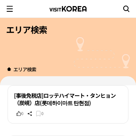
エリア検索
エリア検索
[事後免税店]ロッテハイマート・タンヒョン
（炭峴）店(롯데하이마트 탄현점)
0
0