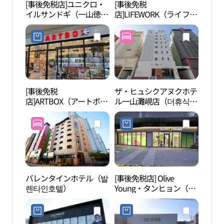
[事後免税店]ユニクロ・
[事後免税
高陽
イルサンドギ（一山徳
店]LIFEWORK（ライフワ
書館 
耳）店(유니클로 일산덕
ーク）メガストア・イル
린이
이점)
サン（一山）店(라이프
워크 메가스토어 일산점)
[事後免税
ザ・ヒュシクアヌクホテ
高陽
店]ARTBOX（アートボッ
ル一山灘峴店（더휴식
원）
クス）・タンヒョン（炭
아늑호텔 일산탄현점）
峴）店(아트박스 탄현점)
バレンタインホテル（발
[事後免税店] Olive
現代
렌타인호텔）
Young・タンヒョン（炭
陽（
峴）ジェニス店(올리브
고양
영 탄현제니스점)