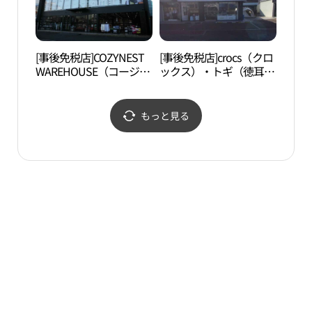
[事後免税店]COZYNEST
[事後免税店]crocs（クロ
パム
WAREHOUSE（コージー
ックス）・トギ（徳耳）
길）
ネストウエアハウス）・
店(크록스 덕이점)
イルサン（一山）店(코
지네스트 웨어하우스 일
もっと見る
산점)