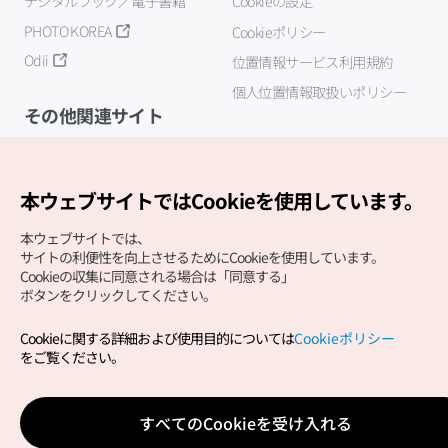
デジタルブック／電子書籍
Cookieの設定
PHOTO KOREA
Cookieポリシー
Odii
位置情報サービス利用規約
個人位置情報取扱いポリシー
その他関連サイト
韓国観光公社
K-MICE
本ウェブサイトではCookieを使用しています。
本ウェブサイトでは、
サイトの利便性を向上させるためにCookieを使用しています。
Cookieの収集に同意される場合は「同意する」
ボタンをクリックしてください。
Cookieに関する詳細および使用目的については
Cookieポリシー
Copyright (c) Korea Tourism Organization All Rights
をご覧ください。
Reserved.
サイトエラー報告
公式メール
japanese@knto.or.kr
すべてのCookieを受け入れる