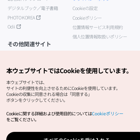
デジタルブック／電子書籍
Cookieの設定
PHOTO KOREA
Cookieポリシー
Odii
位置情報サービス利用規約
個人位置情報取扱いポリシー
その他関連サイト
韓国観光公社
K-MICE
本ウェブサイトではCookieを使用しています。
本ウェブサイトでは、
サイトの利便性を向上させるためにCookieを使用しています。
Cookieの収集に同意される場合は「同意する」
ボタンをクリックしてください。
Cookieに関する詳細および使用目的については
Cookieポリシー
Copyright (c) Korea Tourism Organization All Rights
をご覧ください。
Reserved.
サイトエラー報告
公式メール
japanese@knto.or.kr