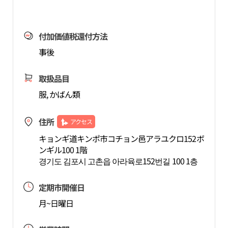
付加価値税還付方法
事後
取扱品目
服, かばん類
住所
アクセス
キョンギ道キンポ市コチョン邑アラユクロ152ボ
ンギル100 1階
경기도 김포시 고촌읍 아라육로152번길 100 1층
定期市開催日
月~日曜日