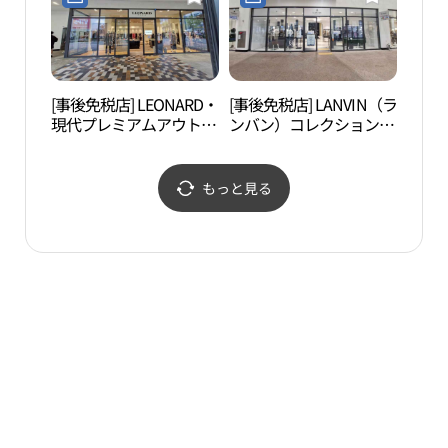
현대프리미엄아울렛 김
엄아울렛 김포점)
포점)
[事後免税店] LEONARD・
[事後免税店] LANVIN（ラ
スイ
現代プレミアムアウトレ
ンバン）コレクション・
子ど
ットキンポ（金浦）店
現代プレミアムアウトレ
위트
(레오나드 현대프리미엄
ットキンポ（金浦）店
품체
아울렛 김포점)
(랑방컬렉션 현대프리미
もっと見る
엄아울렛 김포점)