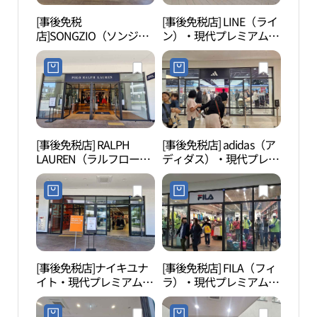
[事後免税
[事後免税店] LINE（ライ
護国
店]SONGZIO（ソンジ
ン）・現代プレミアムア
혼위
オ）・現代プレミアムア
ウトレットキンポ（金
ウトレットキンポ（金
浦）店(라인 현대프리미
浦）店(송지오 현대프리
엄아울렛 김포점)
미엄아울렛 김포점)
[事後免税店] RALPH
[事後免税店] adidas（ア
幸州
LAUREN（ラルフローレ
ディダス）・現代プレミ
산성 
ン）・現代プレミアムア
アムアウトレットキンポ
ウトレットキンポ（金
（金浦）店(아디다스 현
浦）店(폴로랄프로렌 현
대프리미엄아울렛 김포
대프리미엄아울렛 김포
점)
점)
[事後免税店]ナイキユナ
[事後免税店] FILA（フィ
幸州
イト・現代プレミアムア
ラ）・現代プレミアムア
산성
ウトレットキンポ（金
ウトレットキンポ（金
浦）店(나이키유나이트
浦）店(휠라 현대프리미