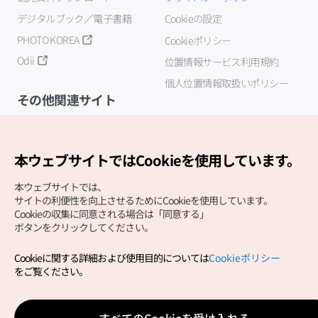
デジタルブック／電子書籍
Cookieの設定
PHOTO KOREA
Cookieポリシー
Odii
位置情報サービス利用規約
個人位置情報取扱いポリシー
その他関連サイト
韓国観光公社
K-MICE
本ウェブサイトではCookieを使用しています。
本ウェブサイトでは、
サイトの利便性を向上させるためにCookieを使用しています。
Cookieの収集に同意される場合は「同意する」
ボタンをクリックしてください。
Cookieに関する詳細および使用目的については
Cookieポリシー
Copyright (c) Korea Tourism Organization All Rights
をご覧ください。
Reserved.
サイトエラー報告
公式メール
japanese@knto.or.kr