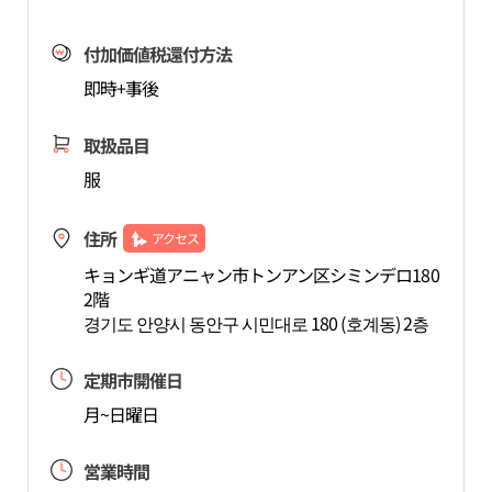
付加価値税還付方法
即時+事後
取扱品目
服
住所
アクセス
キョンギ道アニャン市トンアン区シミンデロ180
2階
경기도 안양시 동안구 시민대로 180 (호계동) 2층
定期市開催日
月~日曜日
営業時間