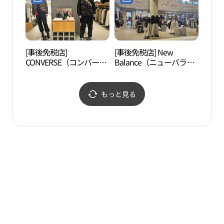
골 롯데백화점 평촌점)
[事後免税店]
[事後免税店] New
三聖
CONVERSE（コンバー
Balance（ニューバラン
지）
ス）・ロッテ百貨店ピョ
ス）・ロッテ百貨店ピョ
ンチョン（坪村）店(컨
ンチョン（坪村）店(뉴
버스 롯데백화점 평촌점)
발란스 롯데백화점 평촌
もっと見る
점)