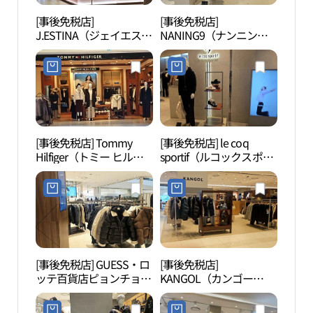
[事後免税店]
[事後免税店]
果川
J.ESTINA（ジェイエステ
NANING9（ナンニン
천야
ィナ）・ロッテ百貨店ピ
グ）・ロッテ百貨店ピョ
ョンチョン（坪村）店
ンチョン（坪村）店(난
(제이에스티나 롯데백화
닝구 롯데백화점 평촌점)
점 평촌점)
[事後免税店] Tommy
[事後免税店] le coq
三幕
Hilfiger（トミー ヒルフ
sportif（ルコックスポル
ィガー）・ロッテ百貨店
ティフ）・ロッテ百貨店
ピョンチョン（坪村）店
ピョンチョン（坪村）店
(타미힐피거 롯데백화점
(르꼬끄스포르티브 롯데
평촌점)
백화점 평촌점)
[事後免税店] GUESS・ロ
[事後免税店]
冠岳
ッテ百貨店ピョンチョン
KANGOL（カンゴー
（坪村）店(게스 롯데백
ル）・ロッテ百貨店ピョ
화점 평촌점)
ンチョン（坪村）店(캉