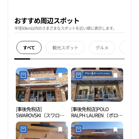
おすすめ周辺スポット
半径50km以内のさまざまなスポットを近い順に表示します。
すべて
観光スポット
グルメ
宿泊
[事後免税店]
[事後免税店]POLO
明成
SWAROVSKI（スワロフ
RALPH LAUREN（ポロラ
생가
スキー）・新世界サイモ
ルフローレン）・新世界
ンプレミアムアウトレッ
サイモンプレミアムアウ
トヨジュ（驪州）店(스
トレットヨジュ（驪州）