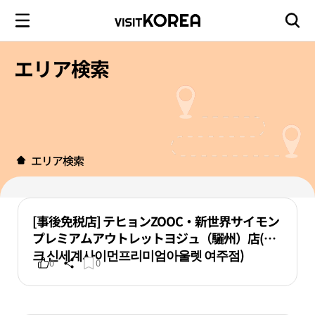
エリア検索
エリア検索
[事後免税店] テヒョンZOOC・新世界サイモン
プレミアムアウトレットヨジュ（驪州）店(쥬
크 신세계사이먼프리미엄아울렛 여주점)
0
0