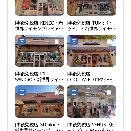
와로브스키 신세계사이
店(폴로랄프로렌 신세계
먼프리미엄아울렛 여주
사이먼프리미엄아울렛
점)
여주점)
[事後免税店] KENZO・新
[事後免税店] TUMI:（ト
驪州
世界サイモンプレミアム
ゥミ）・新世界サイモン
관）
アウトレットヨジュ（驪
プレミアムアウトレット
州）店(겐조 신세계사이
ヨジュ（驪州）店(투미
먼프리미엄아울렛 여주
신세계사이먼프리미엄아
점)
울렛 여주점)
[事後免税店] IDL
[事後免税店]
神勒
SANDRO・新世界サイモ
L'OCCITANE（ロクシタ
（여
ンプレミアムアウトレッ
ン）・新世界サイモンプ
トヨジュ（驪州）店(산
レミアムアウトレットヨ
드로 신세계사이먼프리
ジュ（驪州）店(록시땅
미엄아울렛 여주점)
신세계사이먼프리미엄아
울렛 여주점)
[事後免税店] SI Chloé・
[事後免税店] VENUS（ビ
驪州
新世界サイモンプレミア
ーナス）・ Wacoal（ワ
자세