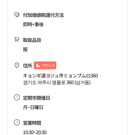
付加価値税還付方法
即時+事後
取扱品目
服
住所
アクセス
キョンギ道ヨジュ市ミョンプムロ360
경기도 여주시 명품로 360 (상거동)
定期市開催日
月~日曜日
営業時間
10:30~20:30