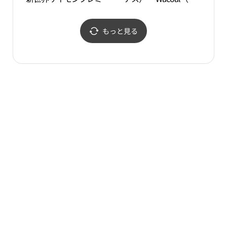
ムアウトレットヨジュ
コール）・新世界サイモ
（驪州）店(끌로에 신세
ンプレミアムアウトレッ
계사이먼프리미엄아울렛
トヨジュ（驪州）店(비
もっと見る
여주점)
너스/와코루 신세계사이
먼프리미엄아울렛 여주
점)