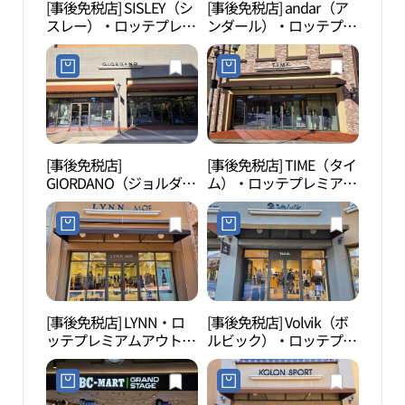
[事後免税店] SISLEY（シ
[事後免税店] andar（ア
韓国
スレー）・ロッテプレミ
ンダール）・ロッテプレ
촌）
アムアウトレットキフン
ミアムアウトレットキフ
（器興）店(시슬리 롯데
ン（器興）店(안다르 롯
프리미엄아울렛 기흥점)
데프리미엄아울렛 기흥
점)
[事後免税店]
[事後免税店] TIME（タイ
器興
GIORDANO（ジョルダー
ム）・ロッテプレミアム
（기
ノ）・ロッテプレミアム
アウトレットキフン（器
물놀
アウトレットキフン（器
興）店(타임옴므 롯데프
興）店(지오다노 롯데프
리미엄아울렛 기흥점)
리미엄아울렛 기흥점)
[事後免税店] LYNN・ロ
[事後免税店] Volvik（ボ
京畿
ッテプレミアムアウトレ
ルビック）・ロッテプレ
물관
ットキフン（器興）店
ミアムアウトレットキフ
(린 롯데프리미엄아울렛
ン（器興）店(볼빅 롯데
기흥점)
프리미엄아울렛 기흥점)