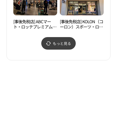
[事後免税店] ABCマー
[事後免税店] KOLON（コ
白南
ト・ロッテプレミアムア
ーロン）スポーツ・ロッ
（백
ウトレットキフン（器
テプレミアムアウトレッ
興）店(ABC마트 GS 롯데
トキフン（器興）店(코
프리미엄아울렛 기흥점)
오롱스포츠 롯데프리미
もっと見る
엄아울렛 기흥점)