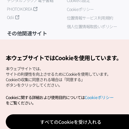
デジタルブック／電子書籍
Cookieの設定
PHOTO KOREA
Cookieポリシー
Odii
位置情報サービス利用規約
個人位置情報取扱いポリシー
その他関連サイト
韓国観光公社
K-MICE
本ウェブサイトではCookieを使用しています。
本ウェブサイトでは、
サイトの利便性を向上させるためにCookieを使用しています。
Cookieの収集に同意される場合は「同意する」
ボタンをクリックしてください。
Cookieに関する詳細および使用目的については
Cookieポリシー
Copyright (c) Korea Tourism Organization All Rights
をご覧ください。
Reserved.
サイトエラー報告
公式メール
japanese@knto.or.kr
すべてのCookieを受け入れる