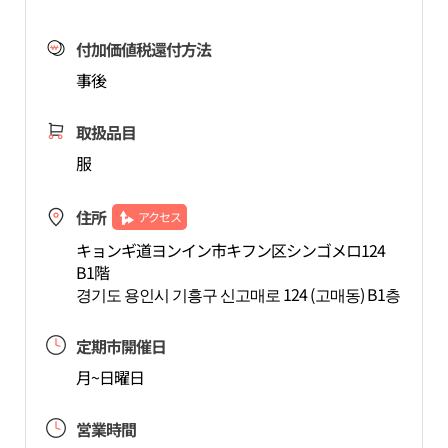
付加価値税還付方法
事後
取扱品目
服
住所
アクセス
キョンギ道ヨンイン市キフン区シンゴメロ124
B1階
경기도 용인시 기흥구 신고매로 124 (고매동) B1층
定期市開催日
月~日曜日
営業時間