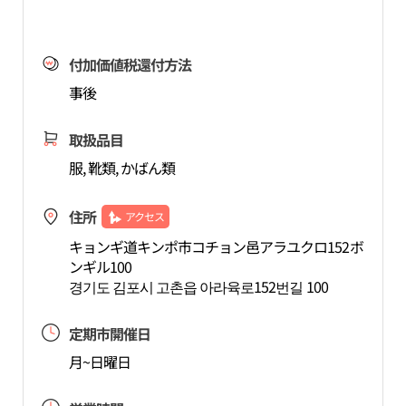
付加価値税還付方法
事後
取扱品目
服, 靴類, かばん類
住所
アクセス
キョンギ道キンポ市コチョン邑アラユクロ152ボ
ンギル100
경기도 김포시 고촌읍 아라육로152번길 100
定期市開催日
月~日曜日