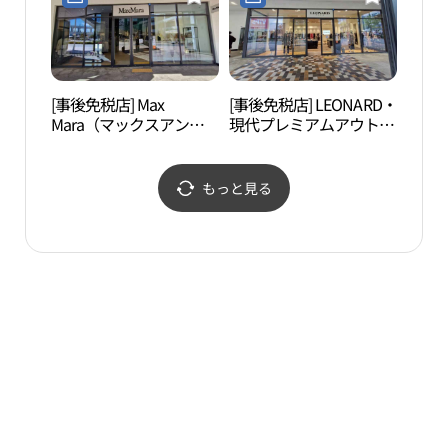
현대프리미엄아울렛 김
엄아울렛 김포점)
포점)
[事後免税店] Max
[事後免税店] LEONARD・
スイ
Mara（マックスアンド
現代プレミアムアウトレ
子ど
コー・マックスマー
ットキンポ（金浦）店
위트
ラ）・現代プレミアムア
(레오나드 현대프리미엄
품체
ウトレットキンポ（金
아울렛 김포점)
もっと見る
浦）店(막스마라 현대프
리미엄아울렛 김포점)