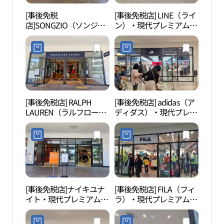
[事後免税
[事後免税店] LINE（ライ
護国
店]SONGZIO（ソンジ
ン）・現代プレミアムア
혼위
オ）・現代プレミアムア
ウトレットキンポ（金
ウトレットキンポ（金
浦）店(라인 현대프리미
浦）店(송지오 현대프리
엄아울렛 김포점)
미엄아울렛 김포점)
[事後免税店] RALPH
[事後免税店] adidas（ア
幸州
LAUREN（ラルフローレ
ディダス）・現代プレミ
산성 
ン）・現代プレミアムア
アムアウトレットキンポ
ウトレットキンポ（金
（金浦）店(아디다스 현
浦）店(폴로랄프로렌 현
대프리미엄아울렛 김포
대프리미엄아울렛 김포
점)
점)
[事後免税店]ナイキユナ
[事後免税店] FILA（フィ
幸州
イト・現代プレミアムア
ラ）・現代プレミアムア
산성
ウトレットキンポ（金
ウトレットキンポ（金
浦）店(나이키유나이트
浦）店(휠라 현대프리미