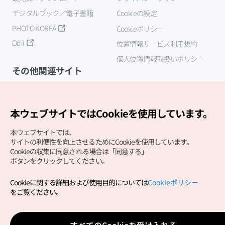
デジタルブック／電子書籍
Cookieの設定
PHOTO KOREA
Cookieポリシー
Odii
位置情報サービス利用規約
個人位置情報取扱いポリシー
その他関連サイト
韓国観光公社
K-MICE
本ウェブサイトではCookieを使用しています。
本ウェブサイトでは、
サイトの利便性を向上させるためにCookieを使用しています。
Cookieの収集に同意される場合は「同意する」
ボタンをクリックしてください。
Cookieに関する詳細および使用目的については
Cookieポリシー
Copyright (c) Korea Tourism Organization All Rights
をご覧ください。
Reserved.
サイトエラー報告
公式メール
japanese@knto.or.kr