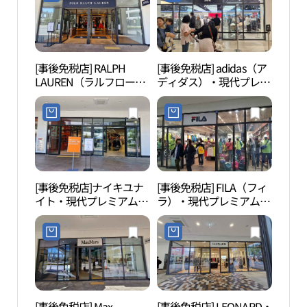
浦）店(송지오 현대프리
엄아울렛 김포점)
미엄아울렛 김포점)
[事後免税店] RALPH
[事後免税店] adidas（ア
幸州
LAUREN（ラルフローレ
ディダス）・現代プレミ
산성 
ン）・現代プレミアムア
アムアウトレットキンポ
ウトレットキンポ（金
（金浦）店(아디다스 현
浦）店(폴로랄프로렌 현
대프리미엄아울렛 김포
대프리미엄아울렛 김포
점)
점)
[事後免税店]ナイキユナ
[事後免税店] FILA（フィ
幸州
イト・現代プレミアムア
ラ）・現代プレミアムア
산성
ウトレットキンポ（金
ウトレットキンポ（金
浦）店(나이키유나이트
浦）店(휠라 현대프리미
현대프리미엄아울렛 김
엄아울렛 김포점)
포점)
[事後免税店] Max
[事後免税店] LEONARD・
スイ