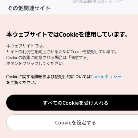
個人位置情報取扱いポリシー
その他関連サイト
韓国観光公社
K-MICE
本ウェブサイトではCookieを使用しています。
本ウェブサイトでは、
サイトの利便性を向上させるためにCookieを使用しています。
Cookieの収集に同意される場合は「同意する」
ボタンをクリックしてください。
Cookieに関する詳細および使用目的については
Cookieポリシー
Copyright (c) Korea Tourism Organization All Rights
をご覧ください。
Reserved.
サイトエラー報告
公式メール
japanese@knto.or.kr
すべてのCookieを受け入れる
Cookieを設定する