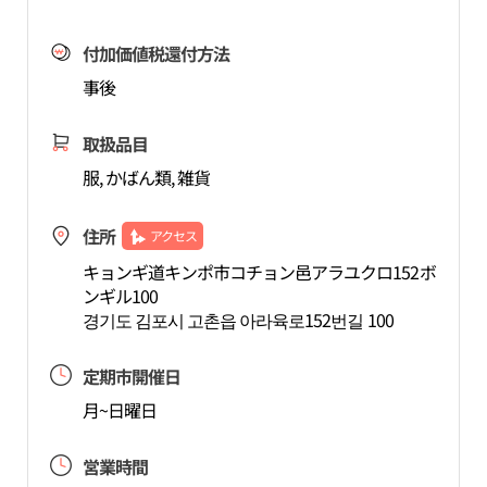
付加価値税還付方法
事後
取扱品目
服, かばん類, 雑貨
住所
アクセス
キョンギ道キンポ市コチョン邑アラユクロ152ボ
ンギル100
경기도 김포시 고촌읍 아라육로152번길 100
定期市開催日
月~日曜日
営業時間