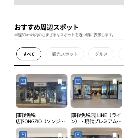
おすすめ周辺スポット
半径50km以内のさまざまなスポットを近い順に表示します。
すべて
観光スポット
グルメ
宿泊
[事後免税
[事後免税店] LINE（ライ
護国
店]SONGZIO（ソンジ
ン）・現代プレミアムア
혼위
オ）・現代プレミアムア
ウトレットキンポ（金
ウトレットキンポ（金
浦）店(라인 현대프리미