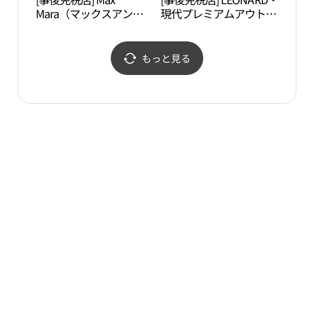
Mara（マックスアンド
現代プレミアムアウトレ
子ど
コー・マックスマー
ットキンポ（金浦）店
위트
ラ）・現代プレミアムア
(레오나드 현대프리미엄
품체
ウトレットキンポ（金
아울렛 김포점)
もっと見る
浦）店(막스마라 현대프
리미엄아울렛 김포점)