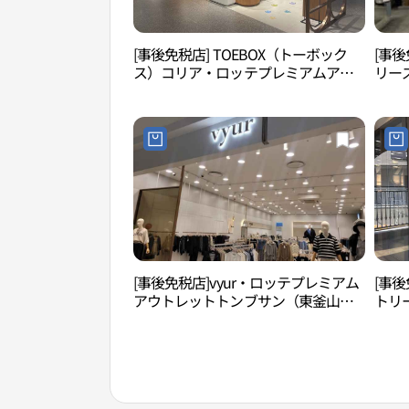
[事後免税店] TOEBOX（トーボック
[事後
ス）コリア・ロッテプレミアムアウ
リー
トレットトンブサン（東釜山）店(토
ット
박스 롯데프리미엄아울렛 동부산점)
롯데
[事後免税店]vyur・ロッテプレミアム
[事
アウトレットトンブサン（東釜山）
トリ
店(뷰어 롯데프리미엄아울렛 동부산
ウト
점)
(언더
엄아울