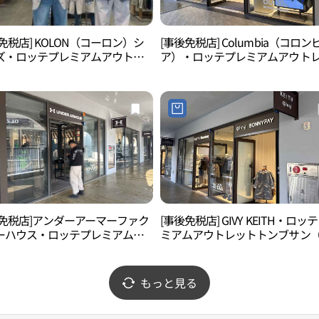
免税店] KOLON（コーロン）シ
[事後免税店] Columbia（コロン
ズ・ロッテプレミアムアウトレ
ア）・ロッテプレミアムアウト
トンブサン（東釜山）店(시리즈
トトンブサン（東釜山）店(컬럼
프리미엄아울렛 동부산점)
롯데프리미엄아울렛 동부산점)
後免税店]アンダーアーマーファク
[事後免税店] GIVY KEITH・ロッ
ーハウス・ロッテプレミアムア
ミアムアウトレットトンブサン
レットトンブサン（東釜山）店
釜山）店(기비키이스 롯데프리미
아머 팩토리 하우스 롯데프리미
울렛 동부산점)
렛 동부산점)
もっと見る