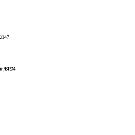
147
7
in/BR04