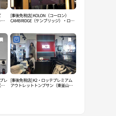
ビ
[事後免税店] KOLON（コーロン）
ロッテワールドアド
レッ
CAMBRIDGE（ケンブリッジ）・ロッ
（롯데월드 어드벤처
비아
テプレミアムアウトレットトンブサ
ン（東釜山）店(캠브리지 롯데프리미
엄아울렛 동부산점)
テプレ
[事後免税店] K2・ロッテプレミアム
オシリア海岸散策路
（東
アウトレットトンブサン（東釜山）
산책로）
엄아
店(K2 롯데프리미엄아울렛 동부산점)