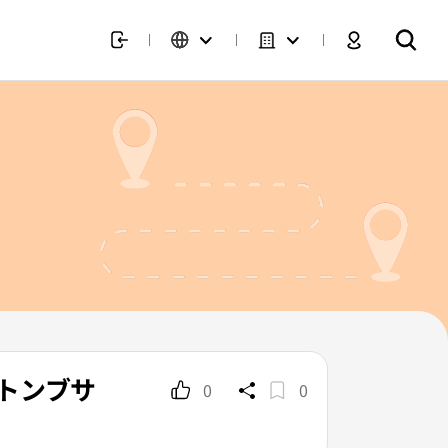
トトンブサ
0
0