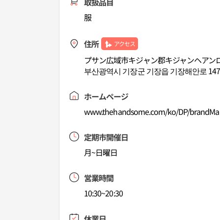
取扱品目
服
住所
アクセス
プサン広域市キジャン郡キジャンヘアンロ
부산광역시 기장군 기장읍 기장해안로 14
ホームページ
www.thehandsome.com/ko/DP/brandMa
定期市開催日
月~日曜日
営業時間
10:30~20:30
休業日