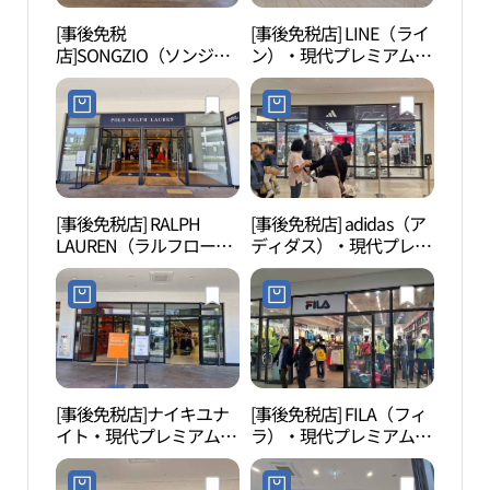
[事後免税
[事後免税店] LINE（ライ
護国
店]SONGZIO（ソンジ
ン）・現代プレミアムア
혼위
オ）・現代プレミアムア
ウトレットキンポ（金
ウトレットキンポ（金
浦）店(라인 현대프리미
浦）店(송지오 현대프리
엄아울렛 김포점)
미엄아울렛 김포점)
[事後免税店] RALPH
[事後免税店] adidas（ア
幸州
LAUREN（ラルフローレ
ディダス）・現代プレミ
산성 
ン）・現代プレミアムア
アムアウトレットキンポ
ウトレットキンポ（金
（金浦）店(아디다스 현
浦）店(폴로랄프로렌 현
대프리미엄아울렛 김포
대프리미엄아울렛 김포
점)
점)
[事後免税店]ナイキユナ
[事後免税店] FILA（フィ
幸州
イト・現代プレミアムア
ラ）・現代プレミアムア
산성
ウトレットキンポ（金
ウトレットキンポ（金
浦）店(나이키유나이트
浦）店(휠라 현대프리미