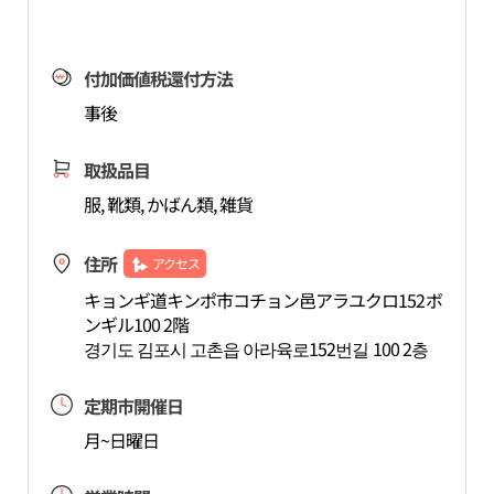
付加価値税還付方法
事後
取扱品目
服, 靴類, かばん類, 雑貨
住所
アクセス
キョンギ道キンポ市コチョン邑アラユクロ152ボ
ンギル100 2階
경기도 김포시 고촌읍 아라육로152번길 100 2층
定期市開催日
月~日曜日