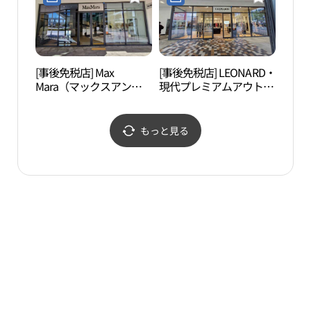
현대프리미엄아울렛 김
엄아울렛 김포점)
포점)
[事後免税店] Max
[事後免税店] LEONARD・
スイ
Mara（マックスアンド
現代プレミアムアウトレ
子ど
コー・マックスマー
ットキンポ（金浦）店
위트
ラ）・現代プレミアムア
(레오나드 현대프리미엄
품체
ウトレットキンポ（金
아울렛 김포점)
もっと見る
浦）店(막스마라 현대프
리미엄아울렛 김포점)