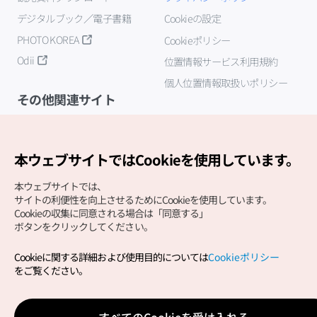
デジタルブック／電子書籍
Cookieの設定
PHOTO KOREA
Cookieポリシー
Odii
位置情報サービス利用規約
個人位置情報取扱いポリシー
その他関連サイト
韓国観光公社
K-MICE
本ウェブサイトではCookieを使用しています。
本ウェブサイトでは、
サイトの利便性を向上させるためにCookieを使用しています。
Cookieの収集に同意される場合は「同意する」
ボタンをクリックしてください。
Cookieに関する詳細および使用目的については
Cookieポリシー
Copyright (c) Korea Tourism Organization All Rights
をご覧ください。
Reserved.
サイトエラー報告
公式メール
japanese@knto.or.kr