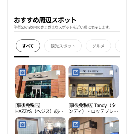
おすすめ周辺スポット
半径50km以内のさまざまなスポットを近い順に表示します。
すべて
観光スポット
グルメ
宿泊
[事後免税店]
[事後免税店] Tandy（タ
金海
HAZZYS（へジス）総
ンディ）・ロッテプレミ
ーク
合・ロッテプレミアムア
アムアウトレットキムヘ
크）
ウトレットキムヘ（金
（金海）店(탠디 롯데프
海）店(헤지스 롯데프리
리미엄아울렛 김해점)