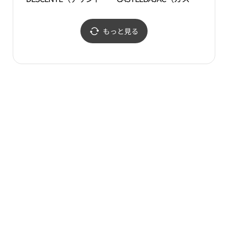
ゴルフ・ロッテプレミア
ルバジャック）・ロッテ
ムアウトレットキムヘ
プレミアムアウトレット
（金海）店(데상트골프
キムヘ（金海）店(까스
もっと見る
롯데프리미엄아울렛 김
텔바작 롯데프리미엄아
해점)
울렛 김해점)