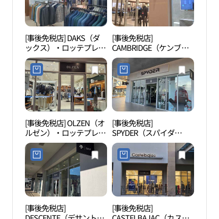
미엄아울렛 김해점)
[事後免税店] DAKS（ダ
[事後免税店]
金海
ックス）・ロッテプレミ
CAMBRIDGE（ケンブリ
봉황동
アムアウトレットキムヘ
ッジ）・ロッテプレミア
（金海）店(닥스 롯데프
ムアウトレットキムヘ
리미엄아울렛 김해점)
（金海）店(캠브리지 롯
데프리미엄아울렛 김해
점)
[事後免税店] OLZEN（オ
[事後免税店]
首陵
ルゼン）・ロッテプレミ
SPYDER（スパイダ
アムアウトレットキムヘ
ー）・ロッテプレミアム
（金海）店(올젠 롯데프
アウトレットキムヘ（金
리미엄아울렛 김해점)
海）店(스파이더 롯데프
리미엄아울렛 김해점)
[事後免税店]
[事後免税店]
首露
DESCENTE（デサント）
CASTELBAJAC（カステ