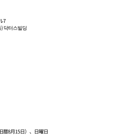
ル7
동) 닥터스빌딩
旧暦8月15日）、日曜日