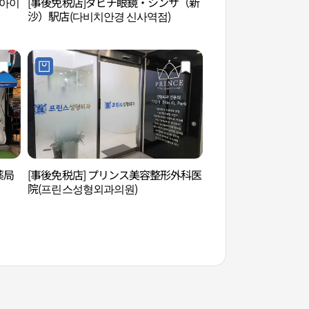
비아이
[事後免税店]ダビチ眼鏡・シンサ（新
スパレイ（스파레이
沙）駅店(다비치안경 신사역점)
薬局
[事後免税店] プリンス美容整形外科医
新沙洞カロスキル（
院(프린스성형외과의원)
길）