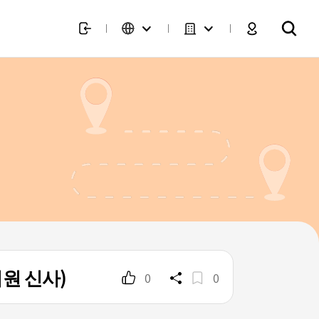
원 신사)
0
0