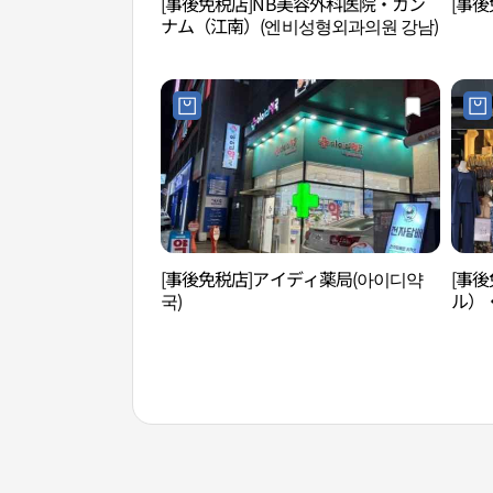
[事後免税店]NB美容外科医院・カン
[事後
ナム（江南）(엔비성형외과의원 강남)
[事後免税店]アイディ薬局(아이디약
[事後
국)
ル）
메필 