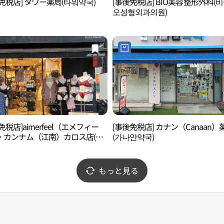
免税店] タワー薬局(타워약국)
[事後免税店] BIO美容整形外科(
오성형외과의원)
免税店]aimerfeel（エメフィー
[事後免税店] カナン（Canaan）
・カンナム（江南）カロス店(에
(가나안약국)
강남가로수점)
もっと見る