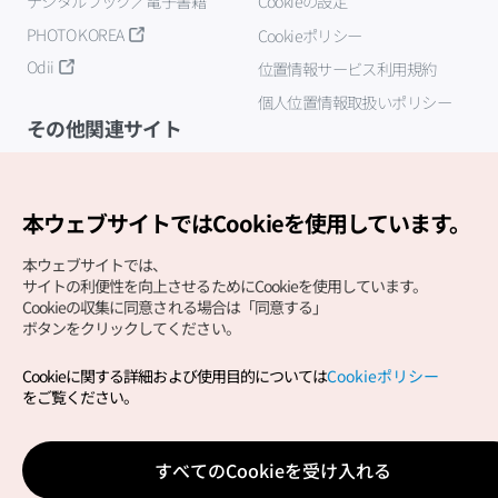
デジタルブック／電子書籍
Cookieの設定
PHOTO KOREA
Cookieポリシー
Odii
位置情報サービス利用規約
個人位置情報取扱いポリシー
その他関連サイト
韓国観光公社
K-MICE
本ウェブサイトではCookieを使用しています。
本ウェブサイトでは、
サイトの利便性を向上させるためにCookieを使用しています。
Cookieの収集に同意される場合は「同意する」
ボタンをクリックしてください。
Cookieに関する詳細および使用目的については
Cookieポリシー
Copyright (c) Korea Tourism Organization All Rights
をご覧ください。
Reserved.
サイトエラー報告
公式メール
japanese@knto.or.kr
すべてのCookieを受け入れる