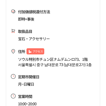
付加価値税還付方法
即時+事後
取扱品目
宝石・アクセサリー
住所
アクセス
ソウル特別市チュン区ナムデムンロ73、1階
서울특별시 중구 남대문로 73 (남대문로2가) 1층
定期市開催日
月~日曜日
営業時間
10:00~20:00