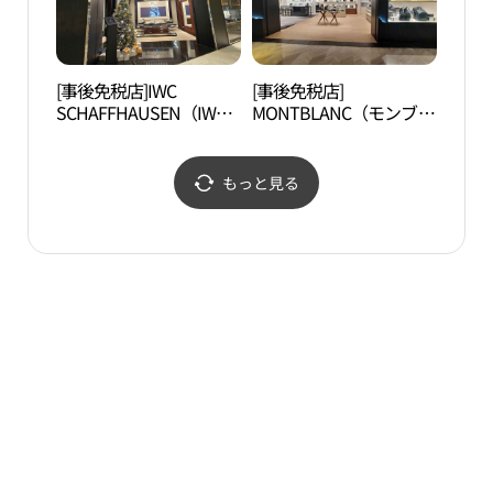
르 롯데백화점 본점 에비
뉴엘)
[事後免税店]IWC
[事後免税店]
明洞
SCHAFFHAUSEN（IWC
MONTBLANC（モンブラ
シャフハウゼン）・ロッ
ン）・ロッテ百貨店本店
テワールドモール店(IWC
(몽블랑 롯데백화점 본점)
샤프하우젠 롯데월드몰
もっと見る
점)