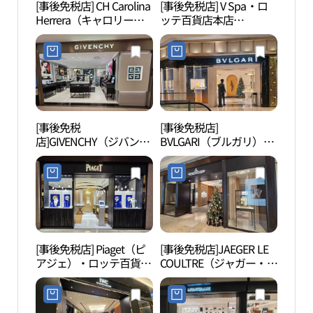
[事後免税店] CH Carolina
[事後免税店] V Spa・ロ
明洞
Herrera（キャロリーナ
ッテ百貨店本店
타극
ヘレラ）・ロッテ百貨店
AVENUEL（アヴェニュ
本店AVENUEL（アヴェ
エル）(브이스파 롯데백
ニュエル）(CH캐롤리나
화점 본점 에비뉴엘)
헤레라 롯데백화점 본점
에비뉴엘)
[事後免税
[事後免税店]
明洞
店]GIVENCHY（ジバンシ
BVLGARI（ブルガリ）・
극장
ィ）ビューティー・ロッ
ロッテ百貨店本店
テ百貨店本店(지방시뷰
AVENUEL（アヴェニュ
티 롯데백화점 본점)
エル）(불가리 롯데백화
점 본점 에비뉴엘)
[事後免税店] Piaget（ピ
[事後免税店]JAEGER LE
切手
アジェ）・ロッテ百貨店
COULTRE（ジャガー・ル
관）
本店AVENUEL（アヴェ
クルト）・ロッテ百貨店
ニュエル）(피아제 롯데
本店AVENUEL（アヴェ
백화점 본점 에비뉴엘)
ニュエル）(예거르쿨트