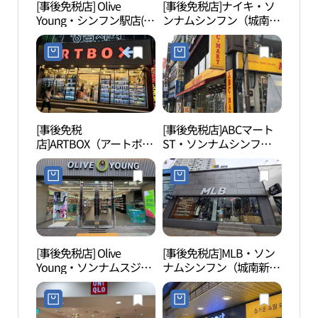
[事後免税店] Olive
[事後免税店]ナイキ・ソ
銀杏
Young・シンフン駅店(올
ンナムシンフン（城南新
察園
리브영 신흥역점)
興）店(나이키 성남신흥
（은
점)
[事後免税
[事後免税店]ABCマート
パー
店]ARTBOX（アートボッ
ST・ソンナムシンフン
キン
クス）・ソンナムシンフ
（城南新興）店(ABC마트
ーク
ン（城南新興）店(아트
ST 성남신흥점)
（파
박스 성남신흥점)
스파
[事後免税店] Olive
[事後免税店]MLB・ソン
南漢
Young・ソンナムスジョ
ナムシンフン（城南新
スコ
ン（城南寿井）店(올리
興）店(MLB 성남신흥점)
한산
브영 성남수정점)
코 