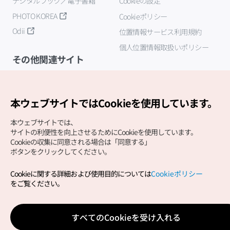
デジタルブック／電子書籍
Cookieの設定
PHOTO KOREA
Cookieポリシー
Odii
位置情報サービス利用規約
個人位置情報取扱いポリシー
その他関連サイト
韓国観光公社
K-MICE
本ウェブサイトではCookieを使用しています。
本ウェブサイトでは、
サイトの利便性を向上させるためにCookieを使用しています。
Cookieの収集に同意される場合は「同意する」
ボタンをクリックしてください。
Cookieに関する詳細および使用目的については
Cookieポリシー
Copyright (c) Korea Tourism Organization All Rights
をご覧ください。
Reserved.
サイトエラー報告
公式メール
japanese@knto.or.kr
すべてのCookieを受け入れる