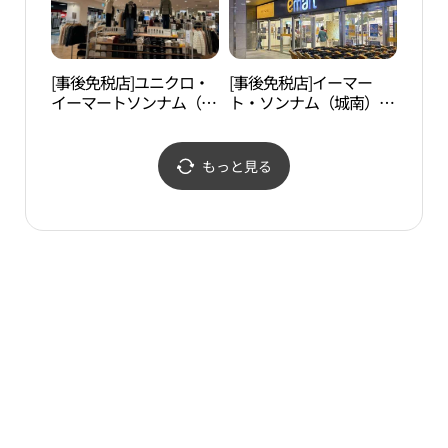
[事後免税店]ユニクロ・
[事後免税店]イーマー
ソウル 献陵（太宗
イーマートソンナム（城
ト・ソンナム（城南）店
敬王
南）店(유니클로 이마트
(이마트 성남점)
純元
성남점)
界遺
（서울
もっと見る
왕후）
원왕후
문화유