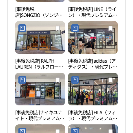
[事後免税
[事後免税店] LINE（ライ
護国
店]SONGZIO（ソンジ
ン）・現代プレミアムア
혼위
オ）・現代プレミアムア
ウトレットキンポ（金
ウトレットキンポ（金
浦）店(라인 현대프리미
浦）店(송지오 현대프리
엄아울렛 김포점)
미엄아울렛 김포점)
[事後免税店] RALPH
[事後免税店] adidas（ア
幸州
LAUREN（ラルフローレ
ディダス）・現代プレミ
산성 
ン）・現代プレミアムア
アムアウトレットキンポ
ウトレットキンポ（金
（金浦）店(아디다스 현
浦）店(폴로랄프로렌 현
대프리미엄아울렛 김포
대프리미엄아울렛 김포
점)
점)
[事後免税店]ナイキユナ
[事後免税店] FILA（フィ
幸州
イト・現代プレミアムア
ラ）・現代プレミアムア
산성
ウトレットキンポ（金
ウトレットキンポ（金
浦）店(나이키유나이트
浦）店(휠라 현대프리미