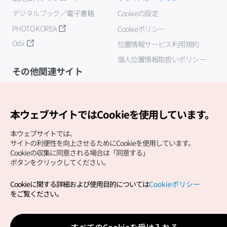
デジタルブック／電子書籍
Cookieの設定
PHOTO KOREA
Cookieポリシー
Odii
位置情報サービス利用規約
個人位置情報取扱いポリシー
その他関連サイト
韓国観光公社
K-MICE
本ウェブサイトではCookieを使用しています。
本ウェブサイトでは、
サイトの利便性を向上させるためにCookieを使用しています。
Cookieの収集に同意される場合は「同意する」
ボタンをクリックしてください。
Cookieに関する詳細および使用目的については
Cookieポリシー
Copyright (c) Korea Tourism Organization All Rights
をご覧ください。
Reserved.
サイトエラー報告
公式メール
japanese@knto.or.kr