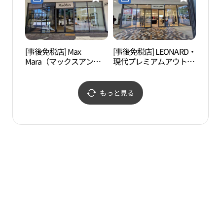
현대프리미엄아울렛 김
엄아울렛 김포점)
포점)
[事後免税店] Max
[事後免税店] LEONARD・
スイ
Mara（マックスアンド
現代プレミアムアウトレ
子ど
コー・マックスマー
ットキンポ（金浦）店
위트
ラ）・現代プレミアムア
(레오나드 현대프리미엄
품체
ウトレットキンポ（金
아울렛 김포점)
もっと見る
浦）店(막스마라 현대프
리미엄아울렛 김포점)