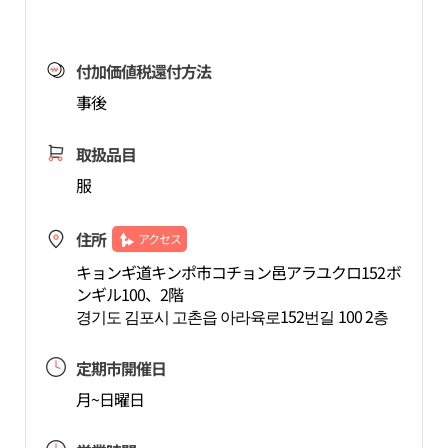
付加価値税還付方法
事後
取扱品目
服
住所
アクセス
キョンギ道キンポ市コチョン邑アラユクロ152ボ
ンギル100、2階
경기도 김포시 고촌읍 아라육로152번길 100 2층
定期市開催日
月~日曜日