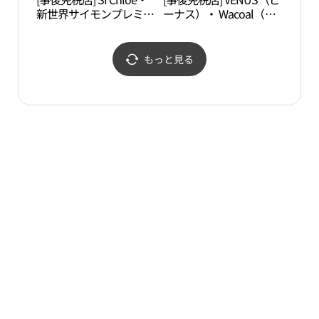
新世界サイモンプレミア
ーナス）・ Wacoal（ワ
자세
ムアウトレットヨジュ
コール）・新世界サイモ
（驪州）店(끌로에 신세
ンプレミアムアウトレッ
계사이먼프리미엄아울렛
トヨジュ（驪州）店(비
もっと見る
여주점)
너스/와코루 신세계사이
먼프리미엄아울렛 여주
점)