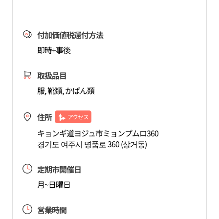
付加価値税還付方法
即時+事後
取扱品目
服, 靴類, かばん類
住所
アクセス
キョンギ道ヨジュ市ミョンプムロ360
경기도 여주시 명품로 360 (상거동)
定期市開催日
月~日曜日
営業時間