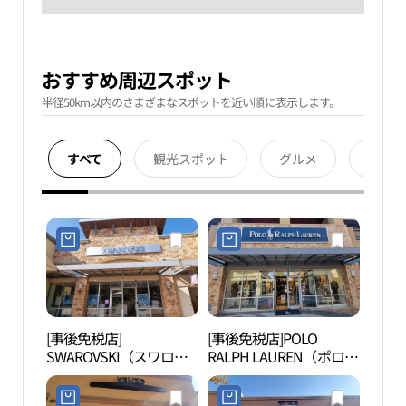
おすすめ周辺スポット
半径50km以内のさまざまなスポットを近い順に表示します。
すべて
観光スポット
グルメ
宿泊
[事後免税店]
[事後免税店]POLO
明成
SWAROVSKI（スワロフ
RALPH LAUREN（ポロラ
생가
スキー）・新世界サイモ
ルフローレン）・新世界
ンプレミアムアウトレッ
サイモンプレミアムアウ