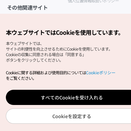
個人位置情報取扱いポリシー
その他関連サイト
韓国観光公社
K-MICE
本ウェブサイトではCookieを使用しています。
本ウェブサイトでは、
サイトの利便性を向上させるためにCookieを使用しています。
Cookieの収集に同意される場合は「同意する」
ボタンをクリックしてください。
Cookieに関する詳細および使用目的については
Cookieポリシー
Copyright (c) Korea Tourism Organization All Rights
をご覧ください。
Reserved.
サイトエラー報告
公式メール
japanese@knto.or.kr
すべてのCookieを受け入れる
Cookieを設定する