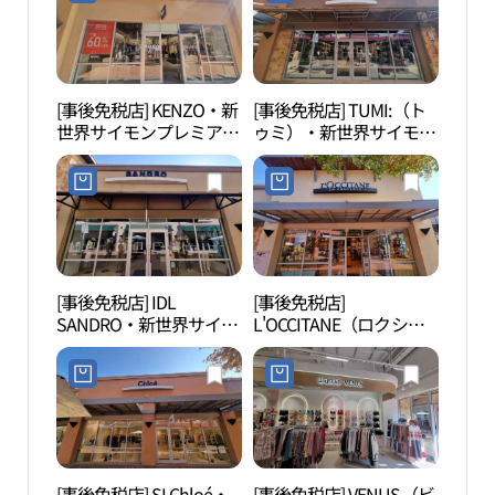
トヨジュ（驪州）店(스
トレットヨジュ（驪州）
와로브스키 신세계사이
店(폴로랄프로렌 신세계
먼프리미엄아울렛 여주
사이먼프리미엄아울렛
점)
여주점)
[事後免税店] KENZO・新
[事後免税店] TUMI:（ト
驪州
世界サイモンプレミアム
ゥミ）・新世界サイモン
관）
アウトレットヨジュ（驪
プレミアムアウトレット
州）店(겐조 신세계사이
ヨジュ（驪州）店(투미
먼프리미엄아울렛 여주
신세계사이먼프리미엄아
점)
울렛 여주점)
[事後免税店] IDL
[事後免税店]
神勒
SANDRO・新世界サイモ
L'OCCITANE（ロクシタ
（여
ンプレミアムアウトレッ
ン）・新世界サイモンプ
トヨジュ（驪州）店(산
レミアムアウトレットヨ
드로 신세계사이먼프리
ジュ（驪州）店(록시땅
미엄아울렛 여주점)
신세계사이먼프리미엄아
울렛 여주점)
[事後免税店] SI Chloé・
[事後免税店] VENUS（ビ
驪州