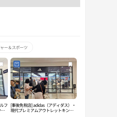
ジャー＆スポーツ
ラルフ
[事後免税店] adidas（アディダス）・
護国忠魂慰霊碑（호
ウト
現代プレミアムアウトレットキンポ
프로
（金浦）店(아디다스 현대프리미엄아