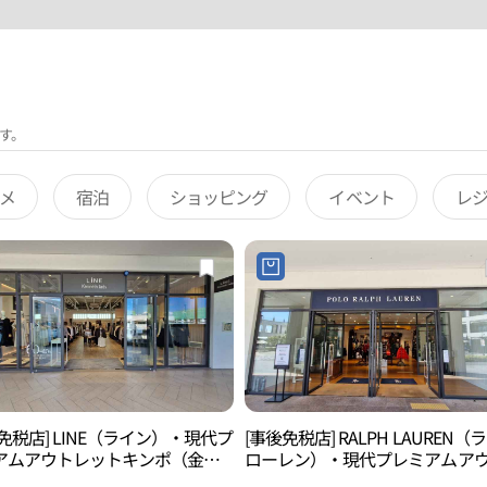
す。
メ
宿泊
ショッピング
イベント
レ
免税店] LINE（ライン）・現代プ
[事後免税店] RALPH LAUREN（
アムアウトレットキンポ（金
ローレン）・現代プレミアムア
店(라인 현대프리미엄아울렛 김포
レットキンポ（金浦）店(폴로랄