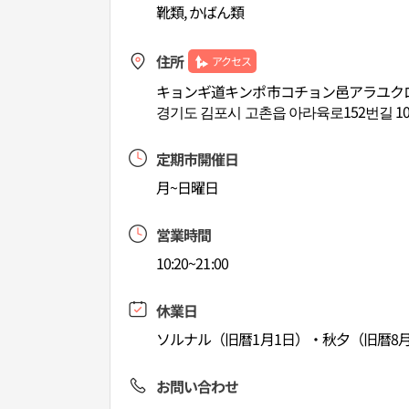
靴類, かばん類
住所
アクセス
キョンギ道キンポ市コチョン邑アラユクロ15
경기도 김포시 고촌읍 아라육로152번길 10
定期市開催日
月~日曜日
営業時間
10:20~21:00
休業日
ソルナル（旧暦1月1日）・秋夕（旧暦8月
お問い合わせ