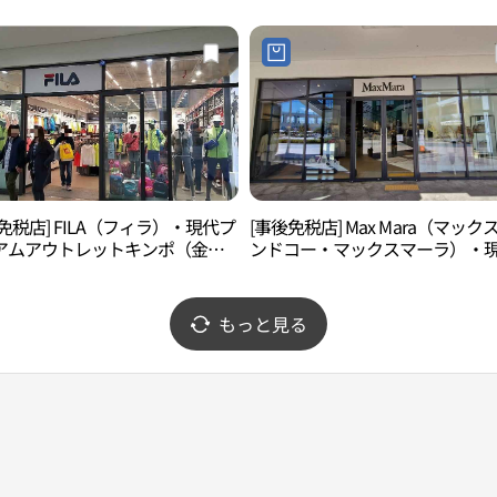
렌 현대프리미엄아울렛 김포점)
免税店] FILA（フィラ）・現代プ
[事後免税店] Max Mara（マック
アムアウトレットキンポ（金
ンドコー・マックスマーラ）・
店(휠라 현대프리미엄아울렛 김포
プレミアムアウトレットキンポ
浦）店(막스마라 현대프리미엄아
김포점)
もっと見る