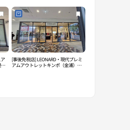
울렛 김포점)
スア
[事後免税店] LEONARD・現代プレミ
幸州山城グルメ村（
現代
アムアウトレットキンポ（金浦）店
촌）
（金
(레오나드 현대프리미엄아울렛 김포
울렛
점)