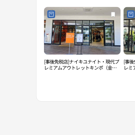
엄아울렛 김포점)
점)
[事後免税店]ナイキユナイト・現代プ
[事後
レミアムアウトレットキンポ（金
レミ
浦）店(나이키유나이트 현대프리미엄
浦）
아울렛 김포점)
점)