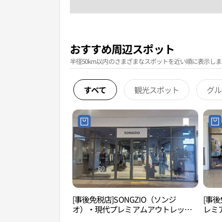
おすすめ周辺スポット
半径50km以内のさまざまなスポットを近い順に表示しま
すべて
観光スポット
グル
[事後免税店]SONGZIO（ソンジ
[事後
オ）・現代プレミアムアウトレット
レミ
キンポ（金浦）店(송지오 현대프리미
浦）