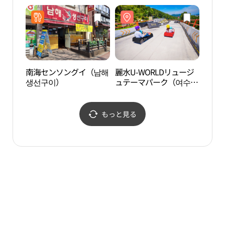
산업안전보건공단 여수
안전체험교육장）
南海センソングイ（남해
麗水U-WORLDリュージ
ジ・
생선구이）
ュテーマパーク（여수
ウォ
유월드 루지 테마파크）
오션
もっと見る