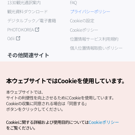
1330観光通訳案内
FAQ
観光資料ダウンロード
プライバシーポリシー
デジタルブック／電子書籍
Cookieの設定
PHOTO KOREA
Cookieポリシー
Odii
位置情報サービス利用規約
個人位置情報取扱いポリシー
その他関連サイト
韓国観光公社
K-MICE
本ウェブサイトではCookieを使用しています。
本ウェブサイトでは、
サイトの利便性を向上させるためにCookieを使用しています。
Cookieの収集に同意される場合は「同意する」
ボタンをクリックしてください。
Cookieに関する詳細および使用目的については
Cookieポリシー
Copyright (c) Korea Tourism Organization All Rights
をご覧ください。
Reserved.