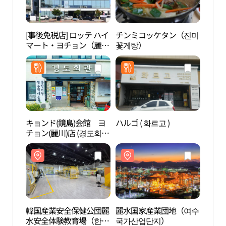
[事後免税店] ロッテ ハイ
チンミコッケタン（진미
韓国
マート・ヨチョン（麗
꽃게탕）
水安
川）店(롯데하이마트 여
산업
천점)
안전
キョンド(鏡島)会館 ヨ
ハルゴ ( 화르고 )
麗水U
チョン(麗川)店 (경도회관
ュテ
여천점)
유월드
韓国産業安全保健公団麗
麗水国家産業団地（여수
芸術
水安全体験教育場（한국
국가산업단지）
섬 장