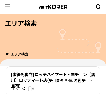
エリア検索
エリア検索
[事後免税店] ロッテハイマート・ヨチョン（麗
川）ロッテマート店(롯데하이마트 여천롯데마
트점)
0
0