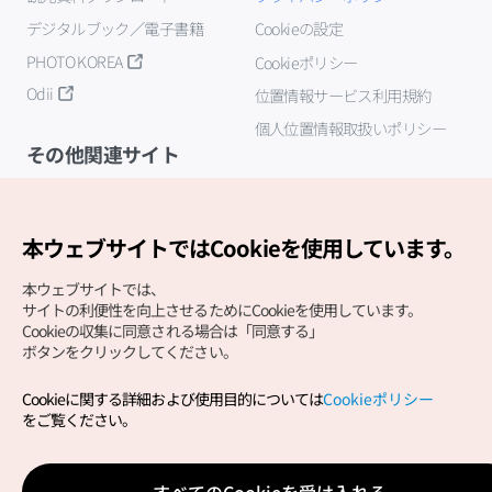
デジタルブック／電子書籍
Cookieの設定
PHOTO KOREA
Cookieポリシー
Odii
位置情報サービス利用規約
個人位置情報取扱いポリシー
その他関連サイト
韓国観光公社
K-MICE
本ウェブサイトではCookieを使用しています。
本ウェブサイトでは、
サイトの利便性を向上させるためにCookieを使用しています。
Cookieの収集に同意される場合は「同意する」
ボタンをクリックしてください。
Cookieに関する詳細および使用目的については
Cookieポリシー
Copyright (c) Korea Tourism Organization All Rights
をご覧ください。
Reserved.
サイトエラー報告
公式メール
japanese@knto.or.kr