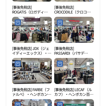
[事後免税店]
[事後免税店]
木洞
ROGATIS（ロガディ
CROCODILE（クロコダ
リン
ス）・ヘンボカン百貨店
イル）・ヘンボカン百貨
운동
(로가디스 행복한백화점)
店(크로커다일 행복한백
크,사
화점)
[事後免税店] JDX（ジェ
[事後免税店]
龍王
イディーエックス）・ヘ
PASSARDI（パサデ
근린
ンボカン百貨店(JDX 행
ィ）・ヘンボカン百貨店
복한백화점)
(파사디 행복한백화점)
[事後免税店] FARBE（フ
[事後免税店] LECAF（ル
シー
ァルベ）・ヘンボカン百
カフ）・ヘンボカン百貨
ク（
貨店(파르베 행복한백화
店(르까프 행복한백화점)
점)