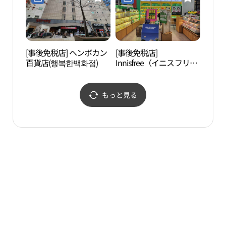
[事後免税店] ヘンボカン
[事後免税店]
楊花
百貨店(행복한백화점)
Innisfree（イニスフリ
공원
ー）・ヘンボカン百貨店
(이니스프리 행복한백화
점)
もっと見る