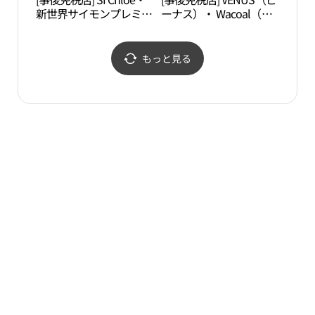
新世界サイモンプレミア
ーナス）・ Wacoal（ワ
자세
ムアウトレットヨジュ
コール）・新世界サイモ
（驪州）店(끌로에 신세
ンプレミアムアウトレッ
계사이먼프리미엄아울렛
トヨジュ（驪州）店(비
もっと見る
여주점)
너스/와코루 신세계사이
먼프리미엄아울렛 여주
점)