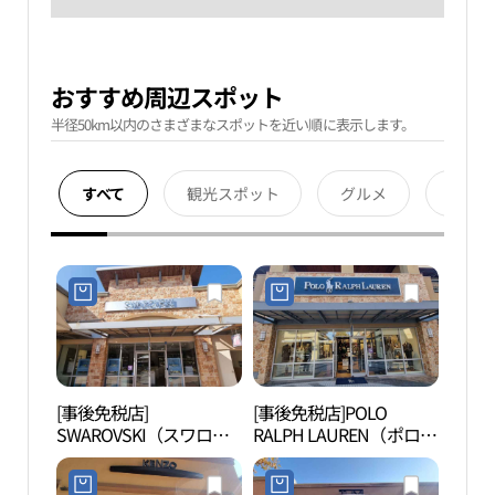
おすすめ周辺スポット
半径50km以内のさまざまなスポットを近い順に表示します。
すべて
観光スポット
グルメ
宿泊
[事後免税店]
[事後免税店]POLO
明成
SWAROVSKI（スワロフ
RALPH LAUREN（ポロラ
생가
スキー）・新世界サイモ
ルフローレン）・新世界
ンプレミアムアウトレッ
サイモンプレミアムアウ