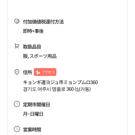
付加価値税還付方法
即時+事後
取扱品目
服, スポーツ用品
住所
アクセス
キョンギ道ヨジュ市ミョンプムロ360
경기도 여주시 명품로 360 (상거동)
定期市開催日
月~日曜日
営業時間