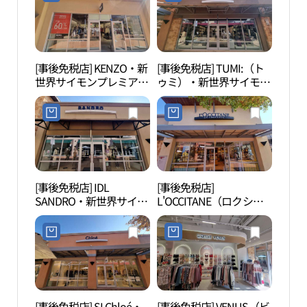
トヨジュ（驪州）店(스
トレットヨジュ（驪州）
와로브스키 신세계사이
店(폴로랄프로렌 신세계
먼프리미엄아울렛 여주
사이먼프리미엄아울렛
점)
여주점)
[事後免税店] KENZO・新
[事後免税店] TUMI:（ト
驪州
世界サイモンプレミアム
ゥミ）・新世界サイモン
관）
アウトレットヨジュ（驪
プレミアムアウトレット
州）店(겐조 신세계사이
ヨジュ（驪州）店(투미
먼프리미엄아울렛 여주
신세계사이먼프리미엄아
점)
울렛 여주점)
[事後免税店] IDL
[事後免税店]
神勒
SANDRO・新世界サイモ
L'OCCITANE（ロクシタ
（여
ンプレミアムアウトレッ
ン）・新世界サイモンプ
トヨジュ（驪州）店(산
レミアムアウトレットヨ
드로 신세계사이먼프리
ジュ（驪州）店(록시땅
미엄아울렛 여주점)
신세계사이먼프리미엄아
울렛 여주점)
[事後免税店] SI Chloé・
[事後免税店] VENUS（ビ
驪州