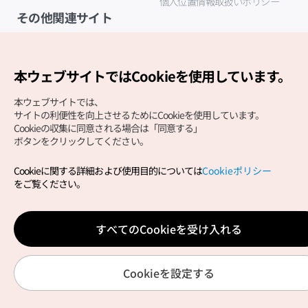
個人位置情報取扱いポリシー
その他関連サイト
韓国観光公社
K-MICE
本ウェブサイトではCookieを使用しています。
本ウェブサイトでは、
サイトの利便性を向上させるためにCookieを使用しています。
Cookieの収集に同意される場合は「同意する」
ボタンをクリックしてください。
Cookieに関する詳細および使用目的については
Cookieポリシー
Copyright (c) Korea Tourism Organization All Rights
をご覧ください。
Reserved.
サイトエラー報告
公式メール
japanese@knto.or.kr
すべてのCookieを受け入れる
Cookieを設定する