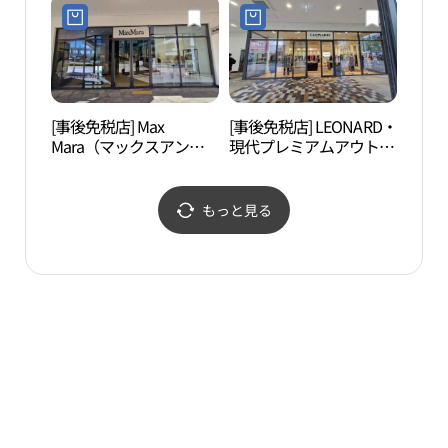
浦）店(나이키유나이트
浦）店(휠라 현대프리미
현대프리미엄아울렛 김
엄아울렛 김포점)
포점)
[事後免税店] Max
[事後免税店] LEONARD・
スイ
Mara（マックスアンド
現代プレミアムアウトレ
子ど
コー・マックスマー
ットキンポ（金浦）店
위트
ラ）・現代プレミアムア
(레오나드 현대프리미엄
품체
ウトレットキンポ（金
아울렛 김포점)
もっと見る
浦）店(막스마라 현대프
리미엄아울렛 김포점)