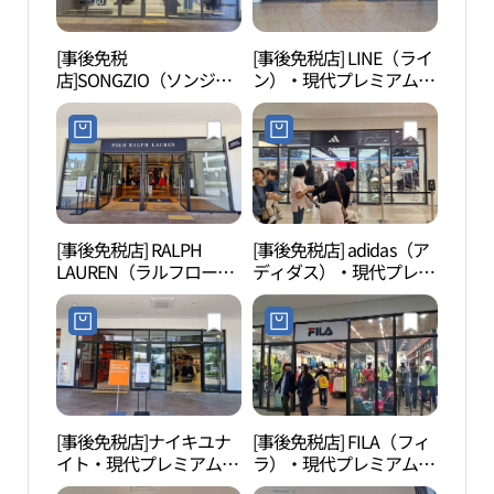
[事後免税
[事後免税店] LINE（ライ
護国
店]SONGZIO（ソンジ
ン）・現代プレミアムア
혼위
オ）・現代プレミアムア
ウトレットキンポ（金
ウトレットキンポ（金
浦）店(라인 현대프리미
浦）店(송지오 현대프리
엄아울렛 김포점)
미엄아울렛 김포점)
[事後免税店] RALPH
[事後免税店] adidas（ア
幸州
LAUREN（ラルフローレ
ディダス）・現代プレミ
산성 
ン）・現代プレミアムア
アムアウトレットキンポ
ウトレットキンポ（金
（金浦）店(아디다스 현
浦）店(폴로랄프로렌 현
대프리미엄아울렛 김포
대프리미엄아울렛 김포
점)
점)
[事後免税店]ナイキユナ
[事後免税店] FILA（フィ
幸州
イト・現代プレミアムア
ラ）・現代プレミアムア
산성
ウトレットキンポ（金
ウトレットキンポ（金