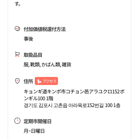
す。
付加価値税還付方法
事後
取扱品目
服, 靴類, かばん類, 雑貨
住所
アクセス
キョンギ道キンポ市コチョン邑アラユクロ152ボ
ンギル100 1階
경기도 김포시 고촌읍 아라육로152번길 100 1층
定期市開催日
月~日曜日