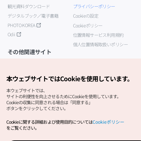
観光資料ダウンロード
プライバシーポリシー
デジタルブック／電子書籍
Cookieの設定
PHOTO KOREA
Cookieポリシー
Odii
位置情報サービス利用規約
個人位置情報取扱いポリシー
その他関連サイト
韓国観光公社
K-MICE
本ウェブサイトではCookieを使用しています。
本ウェブサイトでは、
サイトの利便性を向上させるためにCookieを使用しています。
Cookieの収集に同意される場合は「同意する」
ボタンをクリックしてください。
Cookieに関する詳細および使用目的については
Cookieポリシー
Copyright (c) Korea Tourism Organization All Rights
をご覧ください。
Reserved.
サイトエラー報告
公式メール