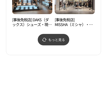
ァイブ店(랑방컬렉션 현
파이브점)
대아울렛 가든파이브점)
[事後免税店] DAKS（ダ
[事後免税店]
ウリ
ックス）シューズ・現代
MISSHA（ミシャ）・現
（우
アウトレットガーデンフ
代アウトレットガーデン
ァイブ店(닥스구두 현대
ファイブ店(미샤 현대아
아울렛 가든파이브점)
울렛 가든파이브점)
もっと見る