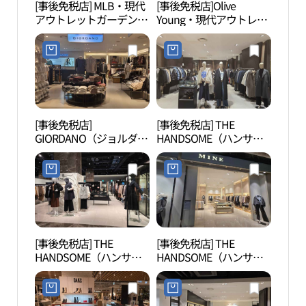
[事後免税店] MLB・現代
[事後免税店]Olive
パー
アウトレットガーデンフ
Young・現代アウトレッ
キン
ァイブ店(MLB 현대아울
トガーデンファイブ店
ーク
렛 가든파이브점)
(올리브영 현대아울렛 가
（파
든파이브점)
스파
[事後免税店]
[事後免税店] THE
ソウ
GIORDANO（ジョルダー
HANDSOME（ハンサ
울 방
ノ）・現代アウトレット
ム）SYSTEM（システ
ガーデンファイブ店(지
ム）・現代アウトレット
오다노 현대아울렛 가든
ガーデンファイブ店(시
파이브점)
스템 현대아울렛 가든파
이브점)
[事後免税店] THE
[事後免税店] THE
ソン
HANDSOME（ハンサ
HANDSOME（ハンサ
길）
ム）LANVIN（ランバ
ム）MINE・現代アウト
ン）コレクション・現代
レットガーデンファイブ
アウトレットガーデンフ
店(마인 현대아울렛 가든