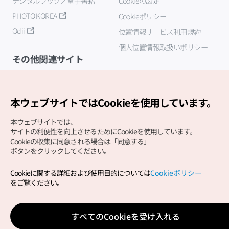
デジタルブック／電子書籍
Cookieの設定
PHOTO KOREA
Cookieポリシー
Odii
位置情報サービス利用規約
個人位置情報取扱いポリシー
その他関連サイト
韓国観光公社
K-MICE
本ウェブサイトではCookieを使用しています。
本ウェブサイトでは、
サイトの利便性を向上させるためにCookieを使用しています。
Cookieの収集に同意される場合は「同意する」
ボタンをクリックしてください。
Cookieに関する詳細および使用目的については
Cookieポリシー
Copyright (c) Korea Tourism Organization All Rights
をご覧ください。
Reserved.
サイトエラー報告
公式メール
japanese@knto.or.kr
すべてのCookieを受け入れる