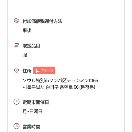
付加価値税還付方法
事後
取扱品目
服
住所
アクセス
ソウル特別市ソンパ区チュンミンロ66
서울특별시 송파구 충민로 66 (문정동)
定期市開催日
月~日曜日
営業時間