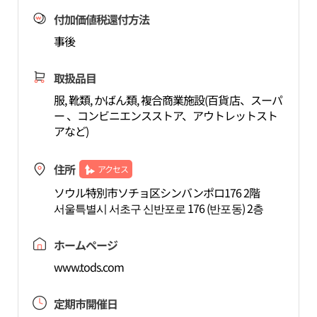
付加価値税還付方法
事後
取扱品目
服, 靴類, かばん類, 複合商業施設(百貨店、スーパ
ー 、コンビニエンスストア、アウトレットスト
アなど)
住所
アクセス
ソウル特別市ソチョ区シンバンポロ176 2階
서울특별시 서초구 신반포로 176 (반포동) 2층
ホームページ
www.tods.com
定期市開催日