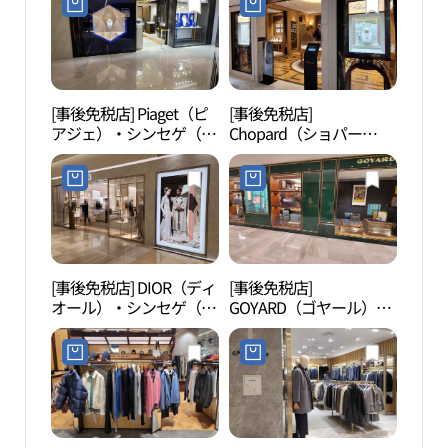
[事後免税店] Piaget（ピ
[事後免税店]
マー
アジェ）・シンセゲ（新
Chopard（ショパー
（마르
世界）百貨店カンナム
ル）・シンセゲ（新世
（江南）店(피아제 신세
界）百貨店カンナム（江
계백화점 강남점)
南）店(쇼파드 신세계백
화점 강남점)
[事後免税店] DIOR（ディ
[事後免税店]
国立
オール）・シンセゲ（新
GOYARD（ゴヤール）・
앙도
世界）百貨店カンナム
シンセゲ（新世界）百貨
（江南）店(디올 신세계
店カンナム（江南）店
백화점 강남점)
(고야드 신세계백화점 강
남점)