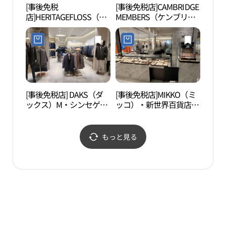
[事後免税
[事後免税店]CAMBRIDGE
セビ
店]HERITAGEFLOSS（ヘ
MEMBERS（ケンブリッ
リテイジ・フロース）・
ジメンバーズ）・新世界
新世界百貨店カンナム
百貨店カンナム（江南）
（江南）店(헤리티지플
店(캠브리지멤버스 신세
로스 신세계백화점 강남
계백화점 강남점)
점)
[事後免税店] DAKS（ダ
[事後免税店]MIKKO（ミ
盤浦
ックス）M・シンセゲ
ッコ）・新世界百貨店カ
공원
（新世界）百貨店カンナ
ンナム（江南）店(미꼬
ム（江南）店(닥스남성
신세계백화점 강남점)
신세계백화점 강남점)
もっと見る