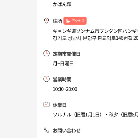
かばん類
住所
アクセス
キョンギ道ソンナム市プンダン区パンギョヨ
경기도 성남시 분당구 판교역로146번길 20 
定期市開催日
月~日曜日
営業時間
10:30~20:00
休業日
ソルナル（旧暦1月1日）・秋夕（旧暦8月
お問い合わせ