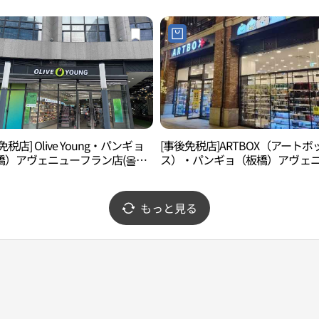
免税店] Olive Young・パンギョ
[事後免税店]ARTBOX（アートボ
橋）アヴェニューフラン店(올리
ス）・パンギョ（板橋）アヴェ
 판교아브뉴프랑점)
ーフラン店(아트박스 판교아브뉴
점)
もっと見る