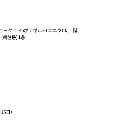
クロ146ボンギル20 ユニクロ、1階
(백현동) 1층
15日）