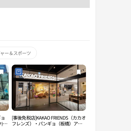
ジャー＆スポーツ
ギョ
[事後免税店]KAKAO FRIENDS（カカオ
韓国ジョブワールド
카카
フレンズ）・パンギョ（板橋）アジ
ト店(카카오프렌즈 판교아지트점)