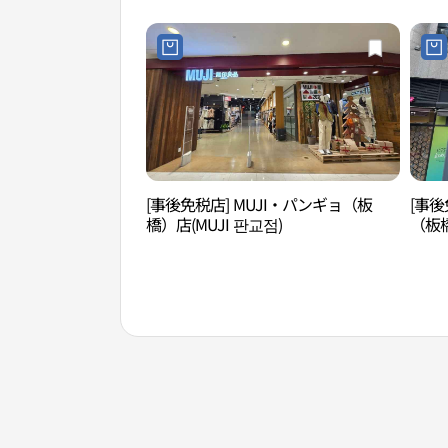
[事後免税店] MUJI・パンギョ（板
[事後
橋）店(MUJI 판교점)
（板
브영