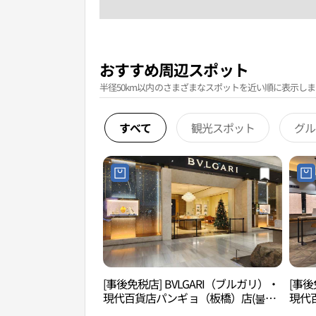
おすすめ周辺スポット
半径50km以内のさまざまなスポットを近い順に表示しま
すべて
観光スポット
グル
[事後免税店] BVLGARI（ブルガリ）・
[事
現代百貨店パンギョ（板橋）店(불가
現代
리 현대백화점 판교점)
안경 