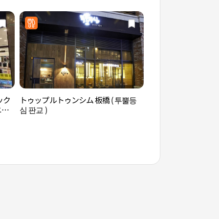
ック
トゥップルトゥンシム 板橋 ( 투뿔등
韓国学中央研究院 
ニュ
심 판교 )
蔵書閣（한국학중앙
프랑
술정보관.장서각）