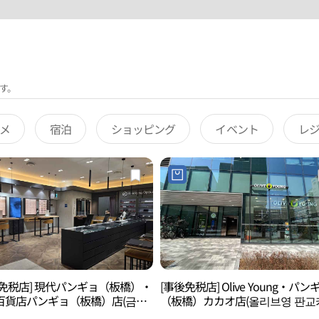
す。
メ
宿泊
ショッピング
イベント
レ
後免税店] 現代パンギョ（板橋）・
[事後免税店] Olive Young・パン
百貨店パンギョ（板橋）店(금강
（板橋）カカオ店(올리브영 판교
현대백화점 판교점)
오점)