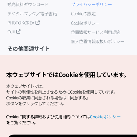
観光資料ダウンロード
プライバシーポリシー
デジタルブック／電子書籍
Cookieの設定
PHOTO KOREA
Cookieポリシー
Odii
位置情報サービス利用規約
個人位置情報取扱いポリシー
その他関連サイト
韓国観光公社
K-MICE
本ウェブサイトではCookieを使用しています。
本ウェブサイトでは、
サイトの利便性を向上させるためにCookieを使用しています。
Cookieの収集に同意される場合は「同意する」
ボタンをクリックしてください。
Cookieに関する詳細および使用目的については
Cookieポリシー
Copyright (c) Korea Tourism Organization All Rights
をご覧ください。
Reserved.
サイトエラー報告
公式メール