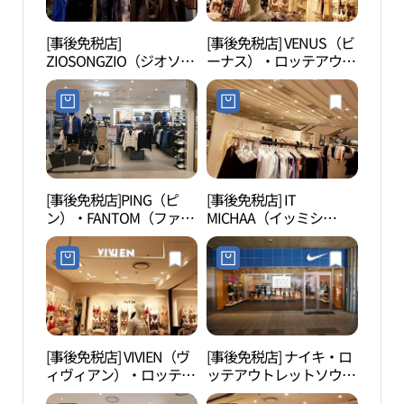
[事後免税店]
[事後免税店] VENUS（ビ
レー
ZIOSONGZIO（ジオソン
ーナス）・ロッテアウト
車（
ジオ）・ロッテアウトレ
レットソウル駅店(비너
차）
ットソウル駅店(지오송
스 롯데아울렛 서울역점)
지오 롯데아울렛 서울역
점)
[事後免税店]PING（ピ
[事後免税店] IT
文化駅
ン）・FANTOM（ファン
MICHAA（イッミシ
역 서울
トム）・ロッテアウトレ
ャ）・ロッテアウトレッ
ットソウル駅店(핑 팬텀
トソウル駅店(잇미샤 롯
롯데아울렛 서울역점)
데아울렛 서울역점)
[事後免税店] VIVIEN（ヴ
[事後免税店] ナイキ・ロ
ソウ
ィヴィアン）・ロッテア
ッテアウトレットソウル
약현
ウトレットソウル駅店
駅店(나이키 롯데아울렛