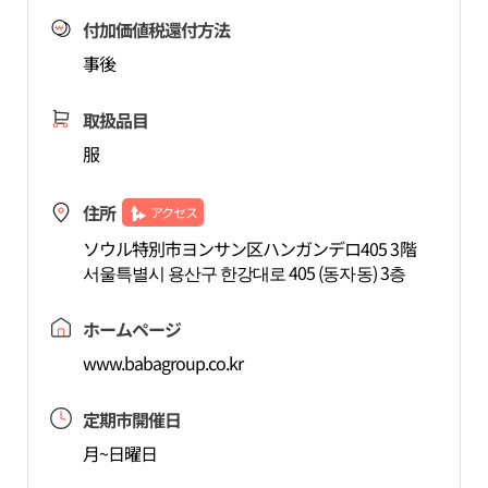
付加価値税還付方法
事後
取扱品目
服
住所
アクセス
ソウル特別市ヨンサン区ハンガンデロ405 3階
서울특별시 용산구 한강대로 405 (동자동) 3층
ホームページ
www.babagroup.co.kr
定期市開催日
月~日曜日