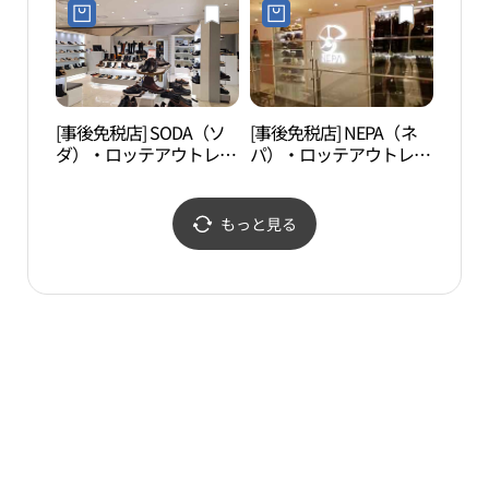
(비비안 롯데아울렛 서울
서울역점)
역점)
[事後免税店] SODA（ソ
[事後免税店] NEPA（ネ
崇礼
ダ）・ロッテアウトレッ
パ）・ロッテアウトレッ
トソウル駅店(소다 롯데
トソウル駅店(네파 롯데
아울렛 서울역점)
아울렛 서울역점)
もっと見る