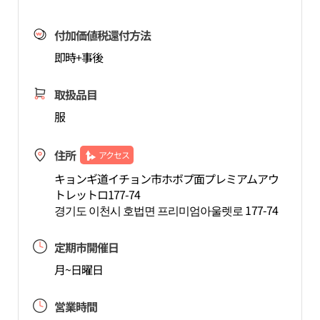
付加価値税還付方法
即時+事後
取扱品目
服
住所
アクセス
キョンギ道イチョン市ホボプ面プレミアムアウ
トレットロ177-74
경기도 이천시 호법면 프리미엄아울렛로 177-74
定期市開催日
月~日曜日
営業時間