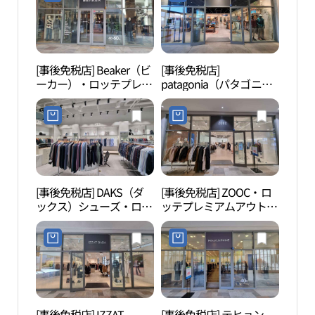
아울렛 이천점)
（利川）店(다이나핏 롯
데프리미엄아울렛 이천
점)
[事後免税店] Beaker（ビ
[事後免税店]
雪峯
ーカー）・ロッテプレミ
patagonia（パタゴニ
アムアウトレットイチョ
ア）・ロッテプレミアム
ン（利川）店(비이커 롯
アウトレットイチョン
데프리미엄아울렛 이천
（利川）店(파타고니아
점)
롯데프리미엄아울렛 이
천점)
[事後免税店] DAKS（ダ
[事後免税店] ZOOC・ロ
吉祥
ックス）シューズ・ロッ
ッテプレミアムアウトレ
요 도
テプレミアムアウトレッ
ットイチョン（利川）店
トイチョン（利川）店
(주크 롯데프리미엄아울
(닥스셔츠 롯데프리미엄
렛 이천점)
아울렛 이천점)
[事後免税店] IZZAT
[事後免税店] テヒョン
テル