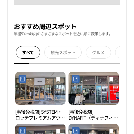
おすすめ周辺スポット
半径50km以内のさまざまなスポットを近い順に表示します。
すべて
観光スポット
グルメ
宿泊
[事後免税店] SYSTEM・
[事後免税店]
徳坪
ロッテプレミアムアウト
DYNAFIT（ディナフィッ
평자
レットイチョン（利川）
ト）・ロッテプレミアム
店(시스템 롯데프리미엄
アウトレットイチョン