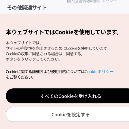
個人位置情報取扱いポリシー
その他関連サイト
韓国観光公社
K-MICE
本ウェブサイトではCookieを使用しています。
本ウェブサイトでは、
サイトの利便性を向上させるためにCookieを使用しています。
Cookieの収集に同意される場合は「同意する」
ボタンをクリックしてください。
Cookieに関する詳細および使用目的については
Cookieポリシー
Copyright (c) Korea Tourism Organization All Rights
をご覧ください。
Reserved.
サイトエラー報告
公式メール
japanese@knto.or.kr
すべてのCookieを受け入れる
Cookieを設定する