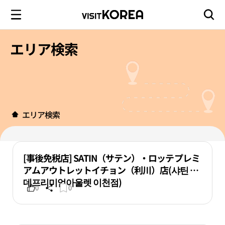
エリア検索
エリア検索
[事後免税店] SATIN（サテン）・ロッテプレミ
アムアウトレットイチョン（利川）店(샤틴 롯
데프리미엄아울렛 이천점)
0
0