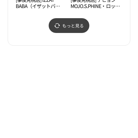
BABA（イザットバ
MOJO.S.PHINE・ロッテ
バ）・ロッテプレミアム
プレミアムアウトレット
アウトレットイチョン
イチョン（利川）店(모
（利川）店(아이잗바바
조에스핀 롯데프리미엄
もっと見る
롯데프리미엄아울렛 이
아울렛 이천점)
천점)