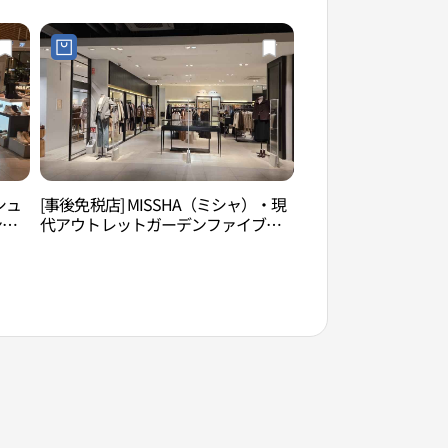
템 현대아울렛 가든파이브점)
シュ
[事後免税店] MISSHA（ミシャ）・現
ソンニダンギル（송
ンフ
代アウトレットガーデンファイブ店
가든파
(미샤 현대아울렛 가든파이브점)