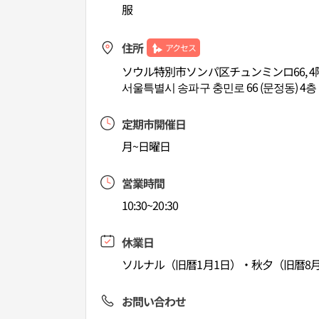
服
住所
アクセス
ソウル特別市ソンパ区チュンミンロ66, 4
서울특별시 송파구 충민로 66 (문정동) 4층
定期市開催日
月~日曜日
営業時間
10:30~20:30
休業日
ソルナル（旧暦1月1日）・秋夕（旧暦8月
お問い合わせ