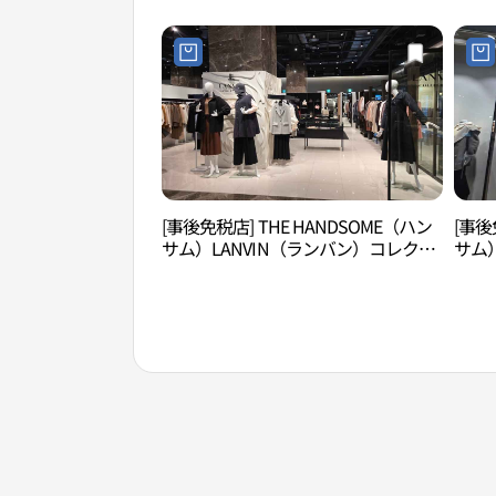
[事後免税店] THE HANDSOME（ハン
[事後
サム）LANVIN（ランバン）コレクシ
サム
ョン・現代アウトレットガーデンフ
デン
ァイブ店(랑방컬렉션 현대아울렛 가든
파이
파이브점)