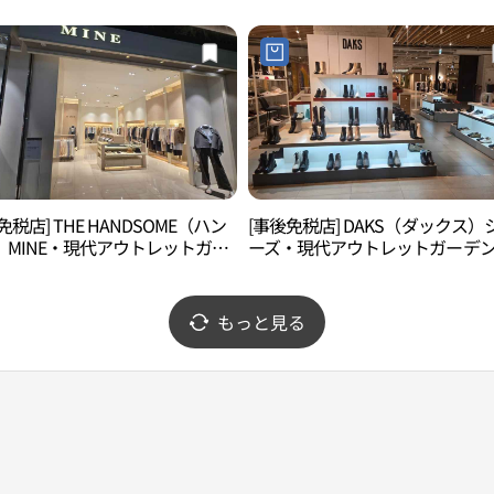
이브점)
免税店] THE HANDSOME（ハン
[事後免税店] DAKS（ダックス）
）MINE・現代アウトレットガー
ーズ・現代アウトレットガーデ
ファイブ店(마인 현대아울렛 가든
ァイブ店(닥스구두 현대아울렛 
브점)
이브점)
もっと見る