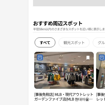
おすすめ周辺スポット
半径50km以内のさまざまなスポットを近い順に表示しま
すべて
観光スポット
グル
[事後免税店] MLB・現代アウトレット
[事後
ガーデンファイブ店(MLB 현대아울렛
レッ
가든파이브점)
현대