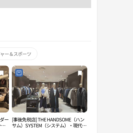
ジャー＆スポーツ
ルダー
[事後免税店] THE HANDSOME（ハン
パークハビオウォー
ンフ
サム）SYSTEM（システム）・現代ア
ウォーターパーク&
가든파
ウトレットガーデンファイブ店(시스
（파크하비오 워터