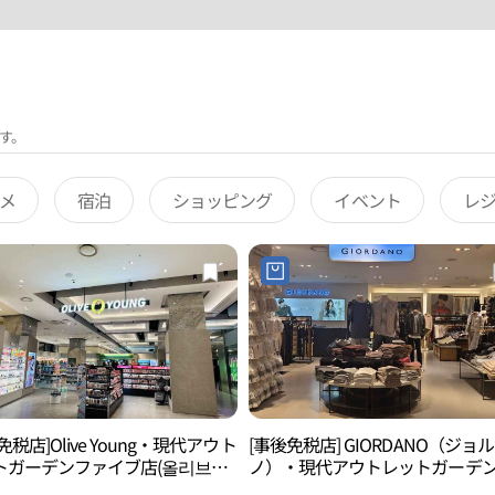
す。
メ
宿泊
ショッピング
イベント
レ
免税店]Olive Young・現代アウト
[事後免税店] GIORDANO（ジョ
トガーデンファイブ店(올리브영
ノ）・現代アウトレットガーデ
아울렛 가든파이브점)
ァイブ店(지오다노 현대아울렛 