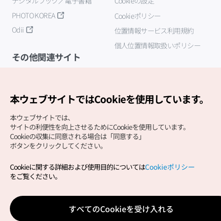
デジタルブック／電子書籍
Cookieの設定
PHOTO KOREA
Cookieポリシー
Odii
位置情報サービス利用規約
個人位置情報取扱いポリシー
その他関連サイト
韓国観光公社
K-MICE
本ウェブサイトではCookieを使用しています。
本ウェブサイトでは、
サイトの利便性を向上させるためにCookieを使用しています。
Cookieの収集に同意される場合は「同意する」
ボタンをクリックしてください。
Cookieに関する詳細および使用目的については
Cookieポリシー
Copyright (c) Korea Tourism Organization All Rights
をご覧ください。
Reserved.
サイトエラー報告
公式メール
japanese@knto.or.kr
すべてのCookieを受け入れる