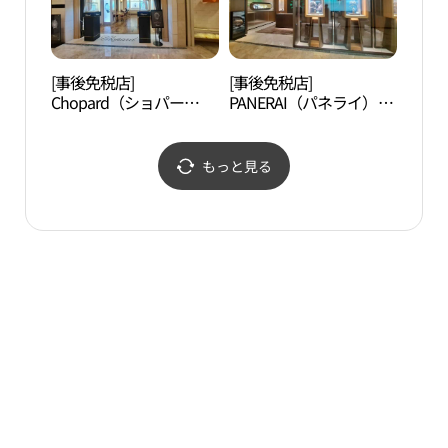
르 롯데백화점 본점 에비
뉴엘)
[事後免税店]
[事後免税店]
明洞
Chopard（ショパー
PANERAI（パネライ）・
ル）・ロッテ百貨店本店
ロッテ百貨店本店
AVENUEL（アヴェニュ
AVENUEL（アヴェニュ
エル）(쇼파드 롯데백화
エル）(파네라이 롯데백
もっと見る
점 본점 에비뉴엘)
화점 본점 에비뉴엘)