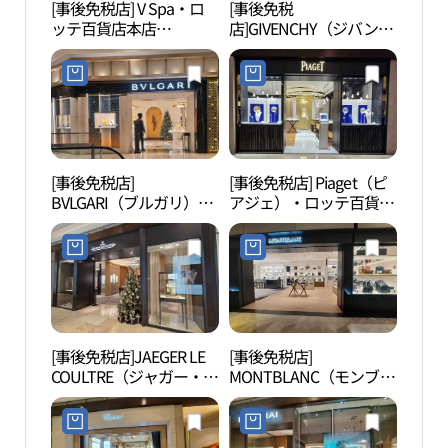
[事後免税店] V Spa・ロ
[事後免税
明洞
ッテ百貨店本店
店]GIVENCHY（ジバンシ
타극
AVENUEL（アヴェニュ
ィ）ビューティー・ロッ
エル）(브이스파 롯데백
テ百貨店本店(지방시뷰
화점 본점 에비뉴엘)
티 롯데백화점 본점)
[事後免税店]
[事後免税店] Piaget（ピ
明洞
BVLGARI（ブルガリ）・
アジェ）・ロッテ百貨店
극장
ロッテ百貨店本店
本店AVENUEL（アヴェ
AVENUEL（アヴェニュ
ニュエル）(피아제 롯데
エル）(불가리 롯데백화
백화점 본점 에비뉴엘)
점 본점 에비뉴엘)
[事後免税店]JAEGER LE
[事後免税店]
切手
COULTRE（ジャガー・ル
MONTBLANC（モンブラ
관）
クルト）・ロッテ百貨店
ン）・ロッテ百貨店本店
本店AVENUEL（アヴェ
(몽블랑 롯데백화점 본점)
ニュエル）(예거르쿨트