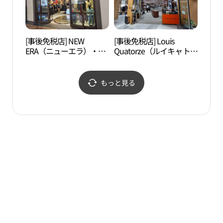
리미엄아울렛 시흥점)
[事後免税店] NEW
[事後免税店] Louis
玉鉤
ERA（ニューエラ）・新
Quatorze（ルイキャトル
世界サイモンプレミアム
ズ）・新世界サイモンプ
アウトレットシフン（始
レミアムアウトレットシ
興）店(뉴에라 신세계사
フン（始興）店(루이까
もっと見る
이먼프리미엄아울렛 시
또즈 신세계사이먼프리
흥점)
미엄아울렛 시흥점)