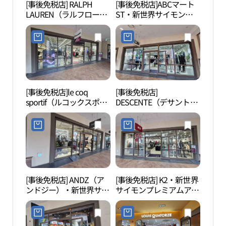
[事後免税店] RALPH
[事後免税店]ABCマート
月串
LAUREN（ラルフローレ
ST・新世界サイモンプ
ン）・新世界サイモンプ
レミアムアウトレットシ
レミアムアウトレットシ
フン（始興）店(ABC마트
フン（始興）店(폴로랄
ST 신세계사이먼프리미
프로렌 신세계사이먼프
엄아울렛 시흥점)
리미엄아울렛 시흥점)
[事後免税店]le coq
[事後免税店]
蘇莱
sportif（ルコックスポル
DESCENTE（デサント）
포구 
ティフ）・新世界サイモ
ゴルフ・新世界サイモン
ンプレミアムアウトレッ
プレミアムアウトレット
トシフン（始興）店(르
シフン（始興）店(데상
꼬끄스포르티브 신세계
트골프 신세계사이먼프
사이먼프리미엄아울렛
리미엄아울렛 시흥점)
시흥점)
[事後免税店] ANDZ（ア
[事後免税店] K2・新世界
ヌル
ンドジー）・新世界サイ
サイモンプレミアムアウ
길공
モンプレミアムアウトレ
トレットシフン（始興）
ットシフン（始興）店
店(K2 신세계사이먼프리
(앤드지 신세계사이먼프
미엄아울렛 시흥점)