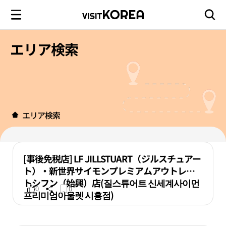
エリア検索
エリア検索
[事後免税店] LF JILLSTUART（ジルスチュアー
ト）・新世界サイモンプレミアムアウトレッ
トシフン（始興）店(질스튜어트 신세계사이먼
0
0
프리미엄아울렛 시흥점)