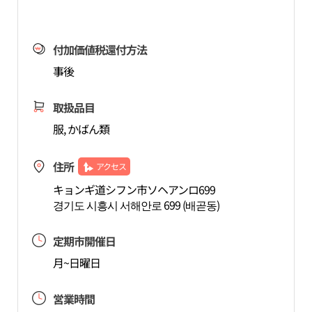
付加価値税還付方法
事後
取扱品目
服, かばん類
住所
アクセス
キョンギ道シフン市ソヘアンロ699
경기도 시흥시 서해안로 699 (배곧동)
定期市開催日
月~日曜日
営業時間