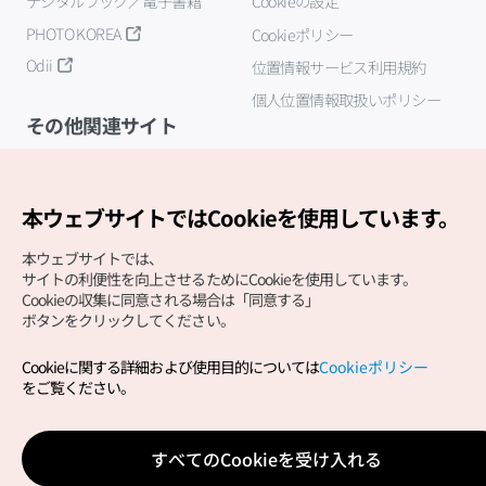
デジタルブック／電子書籍
Cookieの設定
PHOTO KOREA
Cookieポリシー
Odii
位置情報サービス利用規約
個人位置情報取扱いポリシー
その他関連サイト
韓国観光公社
K-MICE
本ウェブサイトではCookieを使用しています。
本ウェブサイトでは、
サイトの利便性を向上させるためにCookieを使用しています。
Cookieの収集に同意される場合は「同意する」
ボタンをクリックしてください。
Cookieに関する詳細および使用目的については
Cookieポリシー
Copyright (c) Korea Tourism Organization All Rights
をご覧ください。
Reserved.
サイトエラー報告
公式メール
japanese@knto.or.kr
すべてのCookieを受け入れる