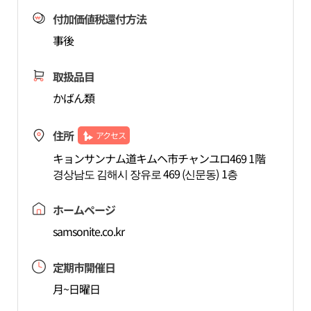
付加価値税還付方法
事後
取扱品目
かばん類
住所
アクセス
キョンサンナム道キムヘ市チャンユロ469 1階
경상남도 김해시 장유로 469 (신문동) 1층
ホームページ
samsonite.co.kr
定期市開催日
月~日曜日