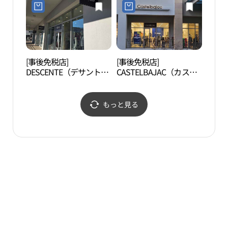
（金海）店(올젠 롯데프
アウトレットキムヘ（金
리미엄아울렛 김해점)
海）店(스파이더 롯데프
리미엄아울렛 김해점)
[事後免税店]
[事後免税店]
首露
DESCENTE（デサント）
CASTELBAJAC（カステ
ゴルフ・ロッテプレミア
ルバジャック）・ロッテ
ムアウトレットキムヘ
プレミアムアウトレット
（金海）店(데상트골프
キムヘ（金海）店(까스
もっと見る
롯데프리미엄아울렛 김
텔바작 롯데프리미엄아
해점)
울렛 김해점)