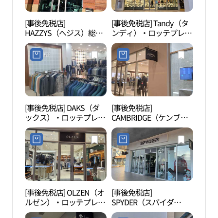
[事後免税店]
[事後免税店] Tandy（タ
金海
HAZZYS（へジス）総
ンディ）・ロッテプレミ
ーク
合・ロッテプレミアムア
アムアウトレットキムヘ
크）
ウトレットキムヘ（金
（金海）店(탠디 롯데프
海）店(헤지스 롯데프리
리미엄아울렛 김해점)
미엄아울렛 김해점)
[事後免税店] DAKS（ダ
[事後免税店]
金海
ックス）・ロッテプレミ
CAMBRIDGE（ケンブリ
봉황동
アムアウトレットキムヘ
ッジ）・ロッテプレミア
（金海）店(닥스 롯데프
ムアウトレットキムヘ
리미엄아울렛 김해점)
（金海）店(캠브리지 롯
데프리미엄아울렛 김해
점)
[事後免税店] OLZEN（オ
[事後免税店]
首陵
ルゼン）・ロッテプレミ
SPYDER（スパイダ
アムアウトレットキムヘ
ー）・ロッテプレミアム