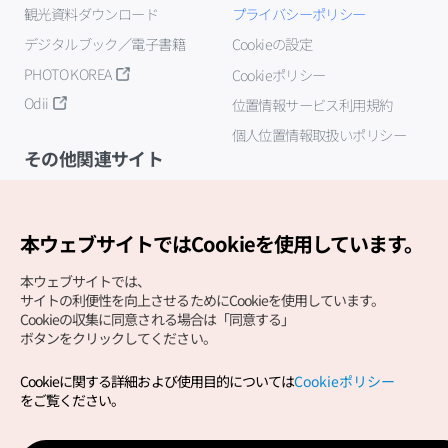
観光資料ダウンロード
プライバシーポリシー
デジタルブック／電子書籍
Cookieの設定
PHOTO KOREA
Cookieポリシー
Odii
位置情報サービス利用規約
個人位置情報取扱いポリシー
その他関連サイト
韓国観光公社
K-MICE
本ウェブサイトではCookieを使用しています。
本ウェブサイトでは、
サイトの利便性を向上させるためにCookieを使用しています。
Cookieの収集に同意される場合は「同意する」
ボタンをクリックしてください。
Cookieに関する詳細および使用目的については
Cookieポリシー
Copyright (c) Korea Tourism Organization All Rights
をご覧ください。
Reserved.
サイトエラー報告
公式メール