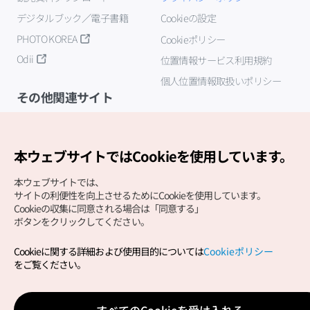
デジタルブック／電子書籍
Cookieの設定
PHOTO KOREA
Cookieポリシー
Odii
位置情報サービス利用規約
個人位置情報取扱いポリシー
その他関連サイト
韓国観光公社
K-MICE
本ウェブサイトではCookieを使用しています。
本ウェブサイトでは、
サイトの利便性を向上させるためにCookieを使用しています。
Cookieの収集に同意される場合は「同意する」
ボタンをクリックしてください。
Cookieに関する詳細および使用目的については
Cookieポリシー
Copyright (c) Korea Tourism Organization All Rights
をご覧ください。
Reserved.
サイトエラー報告
公式メール
japanese@knto.or.kr