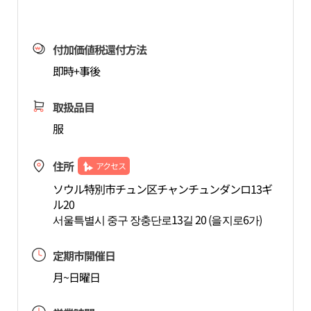
付加価値税還付方法
即時+事後
取扱品目
服
住所
アクセス
ソウル特別市チュン区チャンチュンダンロ13ギ
ル20
서울특별시 중구 장충단로13길 20 (을지로6가)
定期市開催日
月~日曜日