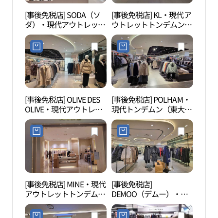
[事後免税店] SODA（ソ
[事後免税店] KL・現代ア
清渓
ダ）・現代アウトレット
ウトレットトンデムン
천헌
トンデムン（東大門）店
（東大門）店(KL 현대아
(소다 현대아울렛 동대문
울렛 동대문점)
점)
[事後免税店] OLIVE DES
[事後免税店] POLHAM・
東大
OLIVE・現代アウトレッ
現代トンデムン（東大
（D
トトンデムン（東大門）
門）(폴햄 현대아울렛 동
플라자
店(올리브데올리브 현대
대문점)
아울렛 동대문점)
[事後免税店] MINE・現代
[事後免税店]
東大
アウトレットトンデムン
DEMOO（デムー）・現
대문
（東大門）店(마인 현대
代アウトレットトンデム
아울렛 동대문점)
ン（東大門）店(데무 현