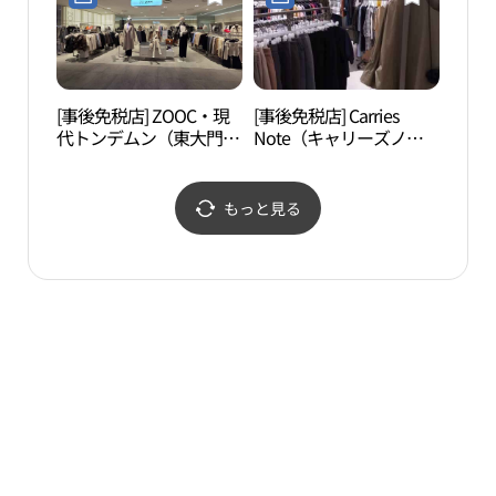
대아울렛 동대문점)
[事後免税店] ZOOC・現
[事後免税店] Carries
漢陽
代トンデムン（東大門）
Note（キャリーズノー
성박
(쥬크 현대아울렛 동대문
ト）・現代アウトレット
점)
トンデムン（東大門）店
(캐리스노트 현대아울렛
もっと見る
동대문점)