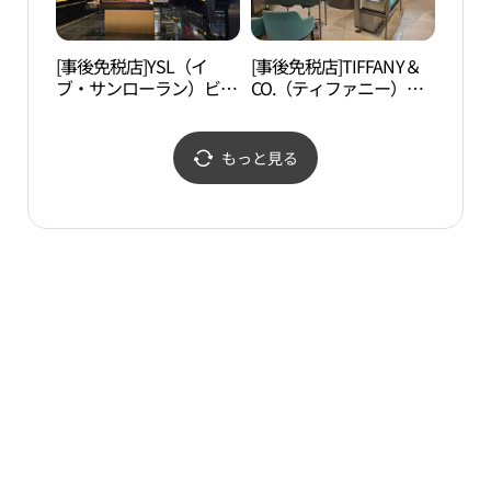
백화점 잠실 에비뉴엘점)
데백화점 잠실 에비뉴엘
점)
[事後免税店]YSL（イ
[事後免税店]TIFFANY＆
ロッ
ブ・サンローラン）ビュ
CO.（ティファニー）香
館（
ーティー・ロッテ百貨店
水・ロッテ百貨店チャム
관）
チャムシル（蚕室）
シル（蚕室）
AVENUEL（アヴェニュ
AVENUEL（アヴェニュ
もっと見る
エル）店(입생로랑 뷰티
エル）店(티파니향수 롯
롯데백화점 잠실 에비뉴
데백화점 잠실 에비뉴엘
엘점)
점)