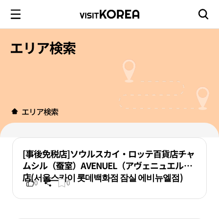
エリア検索
エリア検索
[事後免税店]ソウルスカイ・ロッテ百貨店チャ
ムシル（蚕室）AVENUEL（アヴェニュエル）
店(서울스카이 롯데백화점 잠실 에비뉴엘점)
0
0