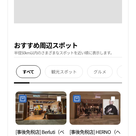
おすすめ周辺スポット
半径50km以内のさまざまなスポットを近い順に表示します。
すべて
観光スポット
グルメ
宿泊
[事後免税店] Berluti（ベ
[事後免税店] HERNO（ヘ
ロッ