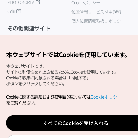
PHOTO KOREA
Cookieポリシー
Odii
位置情報サービス利用規約
個人位置情報取扱いポリシー
その他関連サイト
韓国観光公社
K-MICE
本ウェブサイトではCookieを使用しています。
本ウェブサイトでは、
サイトの利便性を向上させるためにCookieを使用しています。
Cookieの収集に同意される場合は「同意する」
ボタンをクリックしてください。
Cookieに関する詳細および使用目的については
Cookieポリシー
Copyright (c) Korea Tourism Organization All Rights
をご覧ください。
Reserved.
サイトエラー報告
公式メール
japanese@knto.or.kr
すべてのCookieを受け入れる