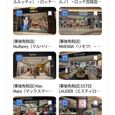
ルルッティ）・ロッテ百
ルノ）・ロッテ百貨店
ウム
貨店チャムシル（蚕室）
AVENUEL（アヴェニュ
리움
AVENUEL（アヴェニュ
エル）チャムシル（蚕
エル）店(벨루티 롯데백
室）店(에르노 롯데백화
화점 잠실 에비뉴엘점)
점 에비뉴엘 잠실점)
[事後免税店]
[事後免税店]
ロッ
Mulberry（マルベリ
RIMOWA（リモワ）・ロ
ロッ
ー）・ロッテワールドモ
ッテ百貨店
（롯
ール店(멀버리 롯데월드
AVENUEL（アヴェニュ
드몰
몰점)
エル）チャムシル（蚕
室）店(리모와 롯데백화
점 에비뉴엘 잠실점)
[事後免税店] Max
[事後免税店] ESTEE
シャ
Mara（マックスマー
LAUDER（エスティロー
（샤
ラ）・ロッテ百貨店チャ
ダー）・ロッテ百貨店チ
ムシル（蚕室）
ャムシル（蚕室）
AVENUEL（アヴェニュ
AVENUEL（アヴェニュ
エル）店(막스마라 롯데
エル）店(에스티로더 롯