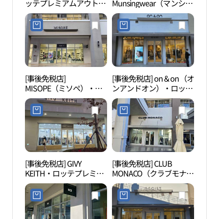
ッテプレミアムアウトレ
Munsingwear（マンシン
ーク
ットキムヘ（金海）店
グウェア）・ロッテプレ
크）
(나이키 롯데프리미엄아
ミアムアウトレットキム
울렛 김해점)
ヘ（金海）店(먼싱웨어
롯데프리미엄아울렛 김
해점)
[事後免税店]
[事後免税店] on＆on（オ
金海
MISOPE（ミソペ）・ロ
ンアンドオン）・ロッテ
봉황동
ッテプレミアムアウトレ
プレミアムアウトレット
ットキムヘ（金海）店
キムヘ（金海）店(온앤
(미소페 롯데프리미엄아
온 롯데프리미엄아울렛
울렛 김해점)
김해점)
[事後免税店] GIVY
[事後免税店] CLUB
首陵
KEITH・ロッテプレミア
MONACO（クラブモナ
ムアウトレットキムヘ
コ）・ロッテプレミアム
（金海）店(기비앤키이
アウトレットキムヘ（金
스 롯데프리미엄아울렛
海）店(클럽모나코 롯데
김해점)
프리미엄아울렛 김해점)