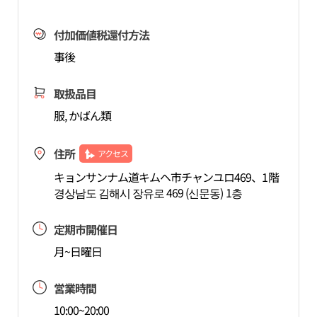
付加価値税還付方法
事後
取扱品目
服, かばん類
住所
アクセス
キョンサンナム道キムヘ市チャンユロ469、1階
경상남도 김해시 장유로 469 (신문동) 1층
定期市開催日
月~日曜日
営業時間
10:00~20:00