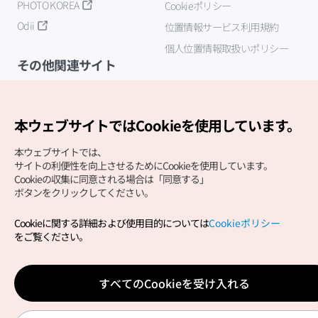
PHOTO KOREA
Cookieポリシー
Odii
位置情報サービス利用規約
個人位置情報取扱いポリシー
その他関連サイト
韓国観光公社
K-MICE
本ウェブサイトではCookieを使用しています。
本ウェブサイトでは、
サイトの利便性を向上させるためにCookieを使用しています。
Cookieの収集に同意される場合は「同意する」
ボタンをクリックしてください。
Cookieに関する詳細および使用目的については
Cookieポリシー
Copyright (c) Korea Tourism Organization All Rights
をご覧ください。
Reserved.
サイトエラー報告
公式メール
japanese@knto.or.kr
すべてのCookieを受け入れる