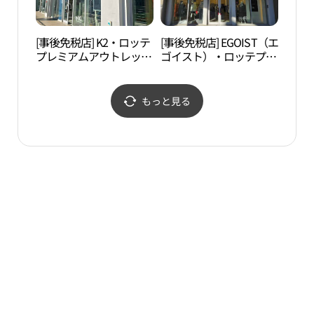
[事後免税店] K2・ロッテ
[事後免税店] EGOIST（エ
首露
プレミアムアウトレット
ゴイスト）・ロッテプレ
キムヘ（金海）店(K2 롯
ミアムアウトレットキム
데프리미엄아울렛 김해
ヘ（金海）店(에고이스
점)
트 롯데프리미엄아울렛
もっと見る
김해점)