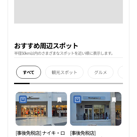
おすすめ周辺スポット
半径50km以内のさまざまなスポットを近い順に表示します。
すべて
観光スポット
グルメ
宿泊
[事後免税店] ナイキ・ロ
[事後免税店]
金海