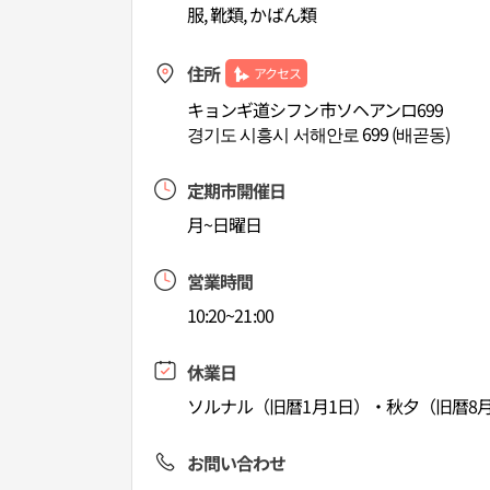
服, 靴類, かばん類
住所
アクセス
キョンギ道シフン市ソヘアンロ699
경기도 시흥시 서해안로 699 (배곧동)
定期市開催日
月~日曜日
営業時間
10:20~21:00
休業日
ソルナル（旧暦1月1日）・秋夕（旧暦8月
お問い合わせ