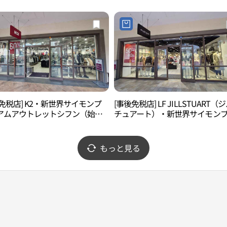
리미엄아울렛 시흥점)
興）店(르꼬끄스포르티브 신세계
먼프리미엄아울렛 시흥점)
免税店] K2・新世界サイモンプ
[事後免税店] LF JILLSTUART（
アムアウトレットシフン（始
チュアート）・新世界サイモン
店(K2 신세계사이먼프리미엄아울
ミアムアウトレットシフン（始
흥점)
店(질스튜어트 신세계사이먼프리
아울렛 시흥점)
もっと見る