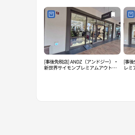
(폴로랄프로렌 신세계사이먼프리미엄
먼프
아울렛 시흥점)
[事後免税店] ANDZ（アンドジー）・
[事後
新世界サイモンプレミアムアウトレ
レミ
ットシフン（始興）店(앤드지 신세계
興）
사이먼프리미엄아울렛 시흥점)
렛 시