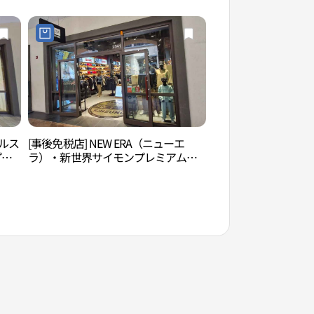
사이
트골프 신세계사이먼프리미엄아울렛
시흥점)
ジルス
[事後免税店] NEW ERA（ニューエ
ヌルソルギル公園（
プレ
ラ）・新世界サイモンプレミアムア
興）
ウトレットシフン（始興）店(뉴에라
미엄
신세계사이먼프리미엄아울렛 시흥점)