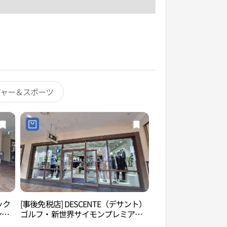
ジャー＆スポーツ
コック
[事後免税店] DESCENTE（デサント）
月串浦口（월곶포구
ンプ
ゴルフ・新世界サイモンプレミアム
始
アウトレットシフン（始興）店(데상