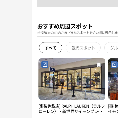
おすすめ周辺スポット
半径50km以内のさまざまなスポットを近い順に表示しま
すべて
観光スポット
グル
[事後免税店] RALPH LAUREN（ラルフ
[事後
ローレン）・新世界サイモンプレミ
イモ
アムアウトレットシフン（始興）店
ン（始