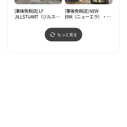
[事後免税店] LF
[事後免税店] NEW
玉鉤
JILLSTUART（ジルスチ
ERA（ニューエラ）・新
ュアート）・新世界サイ
世界サイモンプレミアム
モンプレミアムアウトレ
アウトレットシフン（始
ットシフン（始興）店
興）店(뉴에라 신세계사
もっと見る
(질스튜어트 신세계사이
이먼프리미엄아울렛 시
먼프리미엄아울렛 시흥
흥점)
점)