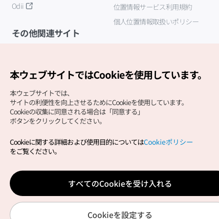
Odii
位置情報サービス利用規約
個人位置情報取扱いポリシー
その他関連サイト
韓国観光公社
K-MICE
本ウェブサイトではCookieを使用しています。
本ウェブサイトでは、
サイトの利便性を向上させるためにCookieを使用しています。
Cookieの収集に同意される場合は「同意する」
ボタンをクリックしてください。
Cookieに関する詳細および使用目的については
Cookieポリシー
Copyright (c) Korea Tourism Organization All Rights
をご覧ください。
Reserved.
サイトエラー報告
公式メール
japanese@knto.or.kr
すべてのCookieを受け入れる
Cookieを設定する