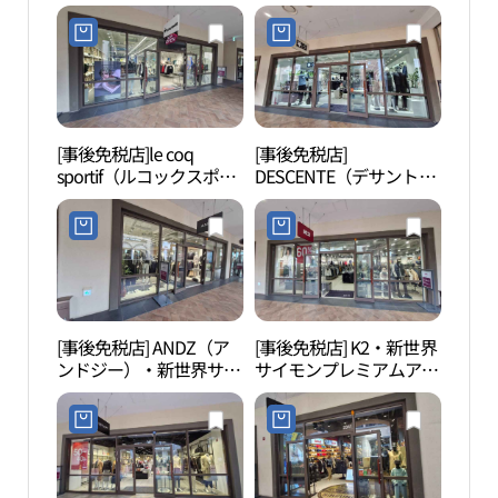
ン）・新世界サイモンプ
レミアムアウトレットシ
レミアムアウトレットシ
フン（始興）店(ABC마트
フン（始興）店(폴로랄
ST 신세계사이먼프리미
프로렌 신세계사이먼프
엄아울렛 시흥점)
리미엄아울렛 시흥점)
[事後免税店]le coq
[事後免税店]
蘇莱
sportif（ルコックスポル
DESCENTE（デサント）
포구 
ティフ）・新世界サイモ
ゴルフ・新世界サイモン
ンプレミアムアウトレッ
プレミアムアウトレット
トシフン（始興）店(르
シフン（始興）店(데상
꼬끄스포르티브 신세계
트골프 신세계사이먼프
사이먼프리미엄아울렛
리미엄아울렛 시흥점)
시흥점)
[事後免税店] ANDZ（ア
[事後免税店] K2・新世界
ヌル
ンドジー）・新世界サイ
サイモンプレミアムアウ
길공
モンプレミアムアウトレ
トレットシフン（始興）
ットシフン（始興）店
店(K2 신세계사이먼프리
(앤드지 신세계사이먼프
미엄아울렛 시흥점)
리미엄아울렛 시흥점)