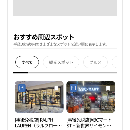
おすすめ周辺スポット
半径50km以内のさまざまなスポットを近い順に表示します。
すべて
観光スポット
グルメ
宿泊
[事後免税店] RALPH
[事後免税店]ABCマート
月串
LAUREN（ラルフローレ
ST・新世界サイモンプ