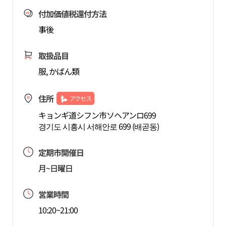
付加価値税還付方法
事後
取扱品目
服, かばん類
住所
アクセス
キョンギ道シフン市ソヘアンロ699
경기도 시흥시 서해안로 699 (배곧동)
定期市開催日
月~日曜日
営業時間
10:20~21:00