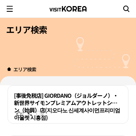
エリア検索
エリア検索
[事後免税店] GIORDANO（ジョルダーノ）・
新世界サイモンプレミアムアウトレットシフ
ン（始興）店(지오다노 신세계사이먼프리미엄
0
0
아울렛 시흥점)