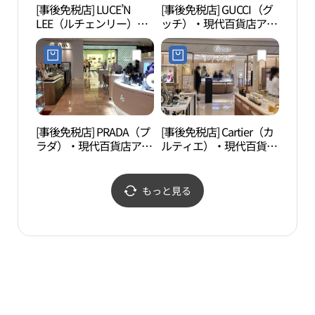
[事後免税店] LUCE’N
[事後免税店] GUCCI（グ
L C
LEE（ルチェンリー）・
ッチ）・現代百貨店アプ
（엘
現代百貨店アプクジョン
クジョン（狎鴎亭）本店
（狎鴎亭）本店(루첸리
(구찌 현대백화점 압구정
현대백화점 압구정본점)
본점)
[事後免税店] PRADA（プ
[事後免税店] Cartier（カ
湖林
ラダ）・現代百貨店アプ
ルティエ）・現代百貨店
林博
クジョン（狎鴎亭）本店
アプクジョン（狎鴎亭）
림아
(프라다 현대백화점 압구
本店(까르띠에 현대백화
신사
정본점)
점 압구정본점)
もっと見る