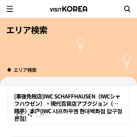
エリア検索
エリア検索
[事後免税店]IWC SCHAFFHAUSEN（IWCシャ
フハウゼン）・現代百貨店アプクジョン（狎
鴎亭）本店(IWC 샤프하우젠 현대백화점 압구정
0
0
본점)