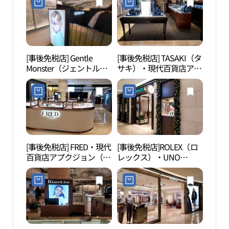
[事後免税店] Gentle
[事後免税店] TASAKI（タ
AMOR
Monster（ジェントルモ
サキ）・現代百貨店アプ
모레
ンスター）・現代百貨店
クジョン（狎鴎亭）本店
アプクジョン（狎鴎亭）
(타사키 현대백화점 압구
本店(젠틀몬스터 현대백
정본점)
화점 압구정본점)
[事後免税店] FRED・現代
[事後免税店]ROLEX（ロ
コリ
百貨店アプクジョン（狎
レックス）・UNO
리아
鴎亭）本店(프레드 현대
WATCH（ウノウォッ
백화점 압구정 본점)
チ）・現代百貨店アプク
ジョン（狎鴎亭）本店
(롤렉스 우노와치 현대백
화점 압구정본점)