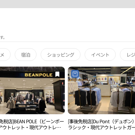
す。
メ
宿泊
ショッピング
イベント
レ
免税店]BEAN POLE（ビーンポー
[事後免税店]Du Pont（デュポン
アウトレット・現代アウトレッ
ラシック・現代アウトレットガ
ーデンファイブ店(빈폴아울렛 현
ンファイブ店(듀퐁클래식 현대아