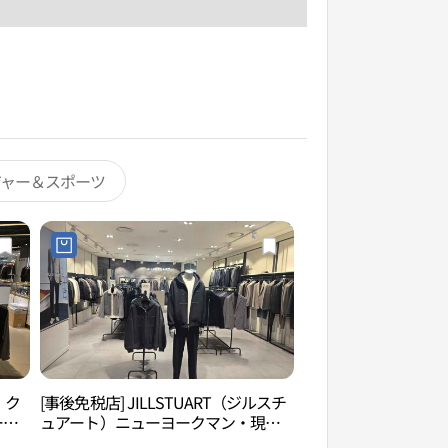
ジャー＆スポーツ
）ク
[事後免税店] JILLSTUART（ジルスチ
パークハビオウォー
ーデ
ュアート）ニューヨークマン・現代
ウォーターパーク&
울렛
アウトレットガーデンファイブ店(질
（파크하비오 워터