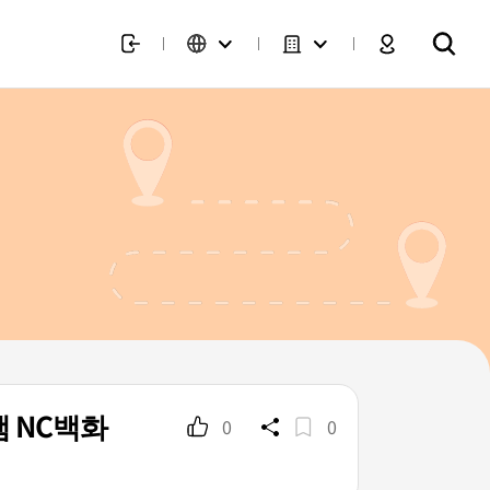
 NC백화
0
0