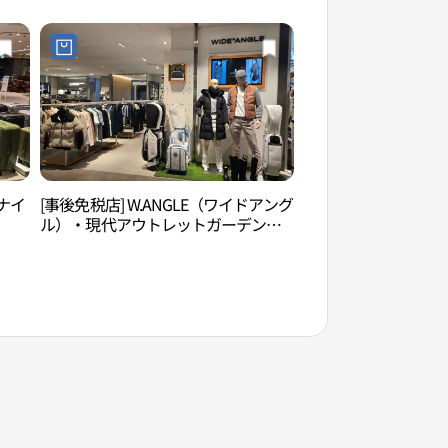
스튜어트뉴욕맨 현대아울렛 가든파이
브점)
ソナイ
[事後免税店] W.ANGLE（ワイドアング
ソンニダンギル（송
ル）・現代アウトレットガーデンフ
スタ
ァイブ店(와이드앵글 현대아울렛 가든
ンフ
파이브점)
어리