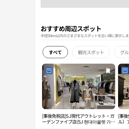
おすすめ周辺スポット
半径50km以内のさまざまなスポットを近い順に表示しま
すべて
観光スポット
グル
[事後免税店]SJ現代アウトレット・ガ
[事後
ーデンファイブ店(SJ 현대아울렛 가든
ル）
파이브점)
トガ