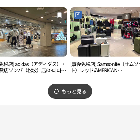
울렛 가든파이브점)
가든파이브점)
免税店] adidas（アディダス）・
[事後免税店] Samsonite（サム
百貨店ソンパ（松坡）店(아디다스
ト）レッド/AMERICAN
화점 송파점)
TOURISTER（アメリカンツーリ
ー）・現代アウトレットガーデ
ァイブ店(쌤소나이트 아메리칸투
もっと見る
스터 현대아울렛 가든파이브점)