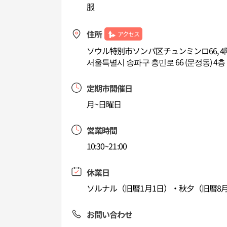
服
住所
アクセス
ソウル特別市ソンパ区チュンミンロ66, 4
서울특별시 송파구 충민로 66 (문정동) 4층
定期市開催日
月~日曜日
営業時間
10:30~21:00
休業日
ソルナル（旧暦1月1日）・秋夕（旧暦8月
お問い合わせ