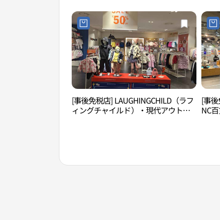
대아
[事後免税店] LAUGHINGCHILD（ラフ
[事後
ィングチャイルド）・現代アウトレ
NC
ットガーデンファイブ店(래핑차일드
NC백
현대아울렛 가든파이브점)