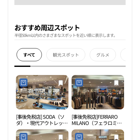
おすすめ周辺スポット
半径50km以内のさまざまなスポットを近い順に表示します。
すべて
観光スポット
グルメ
宿泊
[事後免税店] SODA（ソ
[事後免税店]FERRARO
ネッ
ダ）・現代アウトレット
MILANO（フェラロミラ
物館
カサン（加山）店(소다
ノ）・現代アウトレット
관）
현대아울렛 가산점)
カサン（加山）店(페라