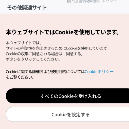
個人位置情報取扱いポリシー
その他関連サイト
韓国観光公社
K-MICE
本ウェブサイトではCookieを使用しています。
本ウェブサイトでは、
サイトの利便性を向上させるためにCookieを使用しています。
Cookieの収集に同意される場合は「同意する」
ボタンをクリックしてください。
Cookieに関する詳細および使用目的については
Cookieポリシー
Copyright (c) Korea Tourism Organization All Rights
をご覧ください。
Reserved.
サイトエラー報告
公式メール
japanese@knto.or.kr
すべてのCookieを受け入れる
Cookieを設定する