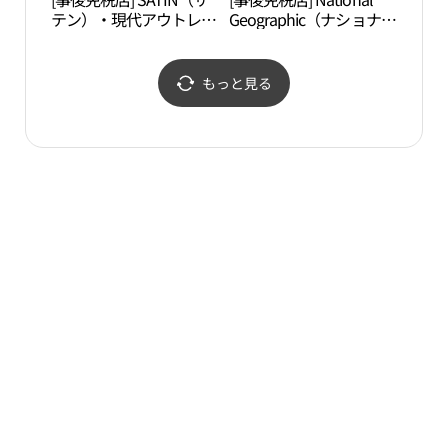
テン）・現代アウトレッ
Geographic（ナショナル
CEN
トカサン（加山）店(샤
ジオグラフィック）・現
터）
틴 현대아울렛 가산점)
代アウトレットカサン
（加山）店(내셔널지오
もっと見る
그래픽 현대아울렛 가산
점)