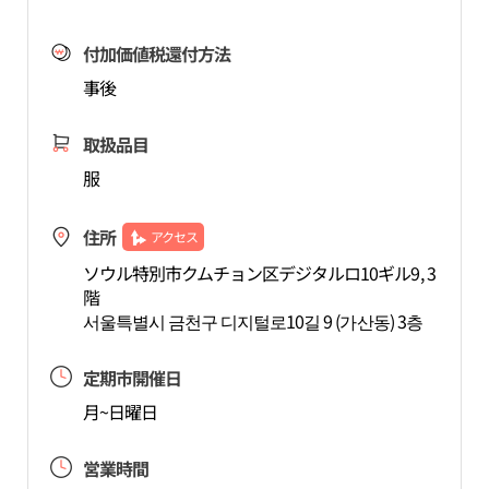
付加価値税還付方法
事後
取扱品目
服
住所
アクセス
ソウル特別市クムチョン区デジタルロ10ギル9, 3
階
서울특별시 금천구 디지털로10길 9 (가산동) 3층
定期市開催日
月~日曜日
営業時間