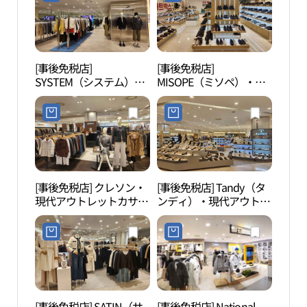
로밀라노 현대아울렛 가
산점)
[事後免税店]
[事後免税店]
クル
SYSTEM（システム）・
MISOPE（ミソペ）・現
ム山
現代アウトレットカサン
代アウトレットカサン
름산
（加山）店(시스템 현대
（加山）店(미소페 현대
도시
아울렛 가산점)
아울렛 가산점)
[事後免税店] クレソン・
[事後免税店] Tandy（タ
道徳
現代アウトレットカサン
ンディ）・現代アウトレ
렁다
（加山）店(크레송 현대
ットカサン（加山）店
아울렛 가산점)
(탠디 현대아울렛 가산점)
[事後免税店] SATIN（サ
[事後免税店] National
D-CU