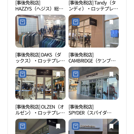
[事後免税店]
[事後免税店] Tandy（タ
金海
HAZZYS（へジス）総
ンディ）・ロッテプレミ
ーク
合・ロッテプレミアムア
アムアウトレットキムヘ
크）
ウトレットキムヘ（金
（金海）店(탠디 롯데프
海）店(헤지스 롯데프리
리미엄아울렛 김해점)
미엄아울렛 김해점)
[事後免税店] DAKS（ダ
[事後免税店]
金海
ックス）・ロッテプレミ
CAMBRIDGE（ケンブリ
봉황동
アムアウトレットキムヘ
ッジ）・ロッテプレミア
（金海）店(닥스 롯데프
ムアウトレットキムヘ
리미엄아울렛 김해점)
（金海）店(캠브리지 롯
데프리미엄아울렛 김해
점)
[事後免税店] OLZEN（オ
[事後免税店]
首陵
ルゼン）・ロッテプレミ
SPYDER（スパイダ
アムアウトレットキムヘ
ー）・ロッテプレミアム
（金海）店(올젠 롯데프
アウトレットキムヘ（金
리미엄아울렛 김해점)
海）店(스파이더 롯데프