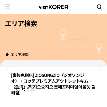
エリア検索
エリア検索
[事後免税店] ZIOSONGZIO（ジオソンジ
オ）・ロッテプレミアムアウトレットキムヘ
（金海）店(지오송지오 롯데프리미엄아울렛 김
0
0
해점)