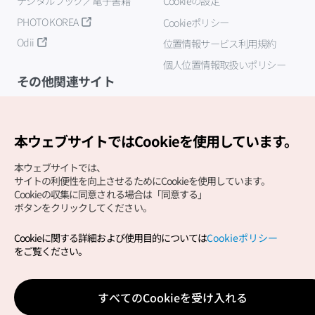
デジタルブック／電子書籍
Cookieの設定
PHOTO KOREA
Cookieポリシー
Odii
位置情報サービス利用規約
個人位置情報取扱いポリシー
その他関連サイト
韓国観光公社
K-MICE
本ウェブサイトではCookieを使用しています。
本ウェブサイトでは、
サイトの利便性を向上させるためにCookieを使用しています。
Cookieの収集に同意される場合は「同意する」
ボタンをクリックしてください。
Cookieに関する詳細および使用目的については
Cookieポリシー
Copyright (c) Korea Tourism Organization All Rights
をご覧ください。
Reserved.
サイトエラー報告
公式メール
japanese@knto.or.kr
すべてのCookieを受け入れる