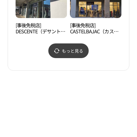
리미엄아울렛 김해점)
[事後免税店]
[事後免税店]
首露
DESCENTE（デサント）
CASTELBAJAC（カステ
ゴルフ・ロッテプレミア
ルバジャック）・ロッテ
ムアウトレットキムヘ
プレミアムアウトレット
（金海）店(데상트골프
キムヘ（金海）店(까스
もっと見る
롯데프리미엄아울렛 김
텔바작 롯데프리미엄아
해점)
울렛 김해점)