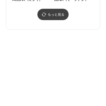
世界サイモンプレミアム
ナ）・新世界サイモンプ
アウトレットシフン（始
レミアムアウトレットシ
興）店(미샤 신세계사이
フン（始興）店(마크앤
もっと見る
먼프리미엄아울렛 시흥
로나 신세계사이먼프리
점)
미엄아울렛 시흥점)