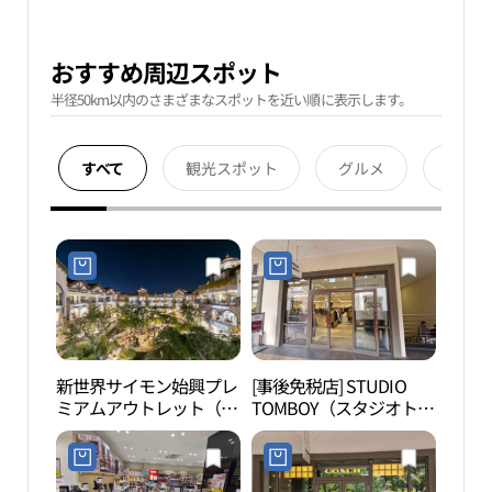
おすすめ周辺スポット
半径50km以内のさまざまなスポットを近い順に表示します。
すべて
観光スポット
グルメ
宿泊
新世界サイモン始興プレ
[事後免税店] STUDIO
月串
ミアムアウトレット（신
TOMBOY（スタジオトム
세계사이먼 시흥 프리미
ボーイ）・新世界サイモ
엄 아울렛）
ンプレミアムアウトレッ
トシフン（始興）店(스