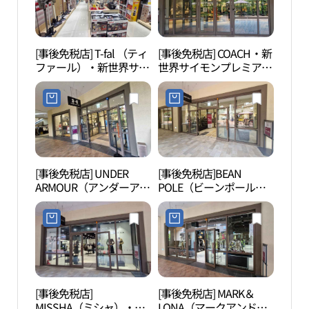
튜디오톰보이 신세계사
이먼프리미엄아울렛 시
흥점)
[事後免税店] T-fal （ティ
[事後免税店] COACH・新
蘇莱
ファール）・新世界サイ
世界サイモンプレミアム
포구 
モンプレミアムアウトレ
アウトレットシフン（始
ットシフン（始興）店
興）店(코우치 신세계사
(테팔 신세계사이먼프리
이먼프리미엄아울렛 시
미엄아울렛 시흥점)
흥점)
[事後免税店] UNDER
[事後免税店]BEAN
ヌル
ARMOUR（アンダーアー
POLE（ビーンポール）
길공
マー）コリア・新世界サ
アウトレット・新世界サ
イモンプレミアムアウト
イモンプレミアムアウト
レットシフン（始興）店
レットシフン（始興）店
(언더아머 신세계사이먼
(빈폴아울렛 신세계사이
프리미엄아울렛 시흥점)
먼프리미엄아울렛 시흥
점)
[事後免税店]
[事後免税店] MARK＆
玉鉤
MISSHA（ミシャ）・新
LONA（マークアンドロ