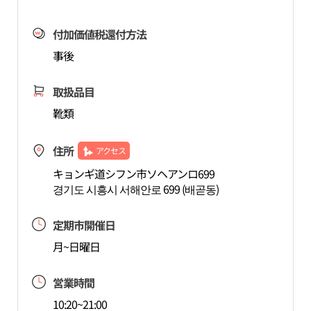
付加価値税還付方法
事後
取扱品目
靴類
住所
アクセス
キョンギ道シフン市ソヘアンロ699
경기도 시흥시 서해안로 699 (배곧동)
定期市開催日
月~日曜日
営業時間
10:20~21:00