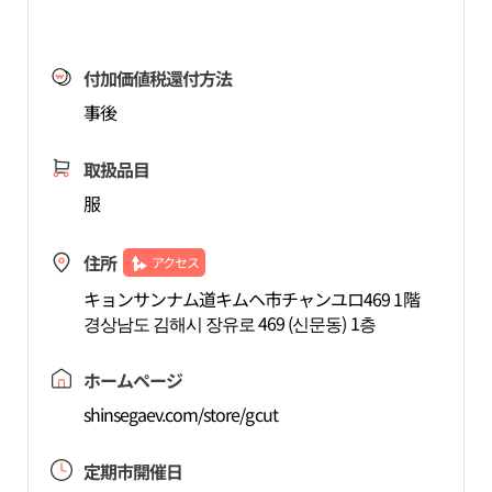
付加価値税還付方法
事後
取扱品目
服
住所
アクセス
キョンサンナム道キムヘ市チャンユロ469 1階
경상남도 김해시 장유로 469 (신문동) 1층
ホームページ
shinsegaev.com/store/gcut
定期市開催日