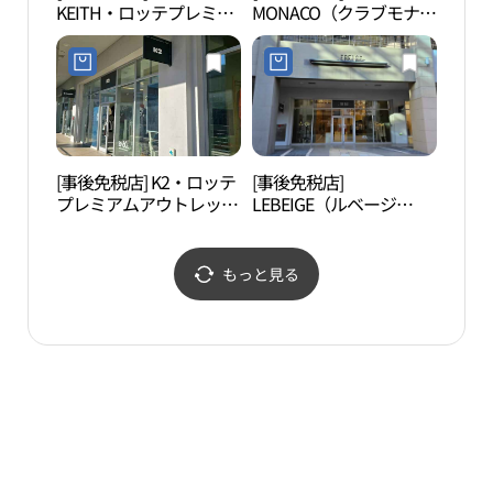
KEITH・ロッテプレミア
MONACO（クラブモナ
ムアウトレットキムヘ
コ）・ロッテプレミアム
（金海）店(기비앤키이
アウトレットキムヘ（金
스 롯데프리미엄아울렛
海）店(클럽모나코 롯데
김해점)
프리미엄아울렛 김해점)
[事後免税店] K2・ロッテ
[事後免税店]
首露
プレミアムアウトレット
LEBEIGE（ルベージ
キムヘ（金海）店(K2 롯
ュ）・ロッテプレミアム
데프리미엄아울렛 김해
アウトレットキムヘ（金
점)
海）店(르베이지 롯데프
もっと見る
리미엄아울렛 김해점)