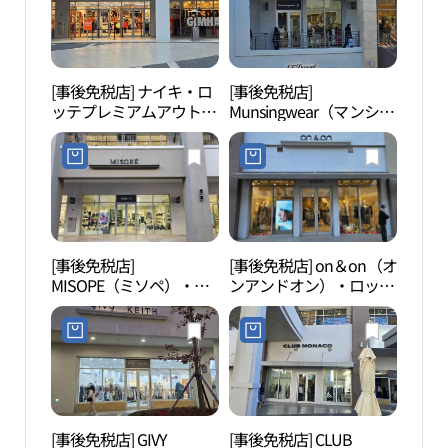
[事後免税店] ナイキ・ロ
[事後免税店]
金海
ッテプレミアムアウトレ
Munsingwear（マンシン
ーク
ットキムヘ（金海）店
グウェア）・ロッテプレ
크）
(나이키 롯데프리미엄아
ミアムアウトレットキム
울렛 김해점)
ヘ（金海）店(먼싱웨어
롯데프리미엄아울렛 김
해점)
[事後免税店]
[事後免税店] on＆on（オ
金海
MISOPE（ミソペ）・ロ
ンアンドオン）・ロッテ
봉황동
ッテプレミアムアウトレ
プレミアムアウトレット
ットキムヘ（金海）店
キムヘ（金海）店(온앤
(미소페 롯데프리미엄아
온 롯데프리미엄아울렛
울렛 김해점)
김해점)
[事後免税店] GIVY
[事後免税店] CLUB
首陵