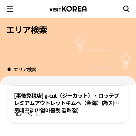
エリア検索
エリア検索
[事後免税店] g-cut（ジーカット）・ロッテプ
レミアムアウトレットキムヘ（金海）店(지컷
롯데프리미엄아울렛 김해점)
0
0