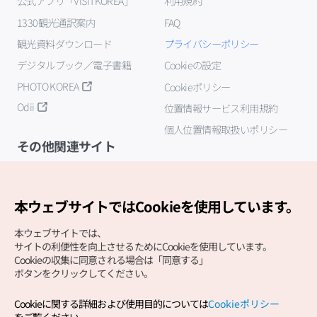
公式アプリ「VISITKOREA」
利用規約
1330観光通訳案内
FAQ
観光資料ダウンロード
プライバシーポリシー
デジタルブック／電子書籍
Cookieの設定
PHOTO KOREA
Cookieポリシー
Odii
位置情報サービス利用規約
個人位置情報取扱いポリシー
その他関連サイト
韓国観光公社
K-MICE
本ウェブサイトではCookieを使用しています。
本ウェブサイトでは、
サイトの利便性を向上させるためにCookieを使用しています。
Cookieの収集に同意される場合は「同意する」
ボタンをクリックしてください。
Cookieに関する詳細および使用目的については
Cookieポリシー
Copyright (c) Korea Tourism Organization All Rights